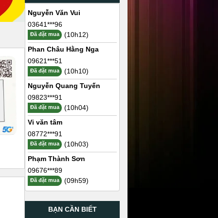
Nguyễn Văn Vui
03641***96
(10h12)
Đã đặt mua
Phan Châu Hằng Nga
09621***51
(10h10)
Đã đặt mua
Nguyễn Quang Tuyến
09823***91
(10h04)
Đã đặt mua
Vi văn tâm
08772***91
(10h03)
Đã đặt mua
Phạm Thành Sơn
09676***89
(09h59)
Đã đặt mua
BẠN CẦN BIẾT