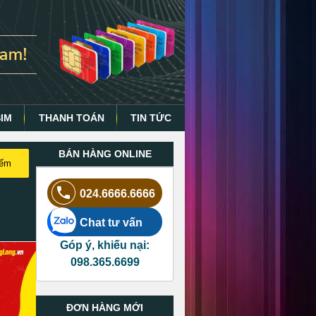
SIM
THANH TOÁN
TIN TỨC
BÁN HÀNG ONLINE
iếm
024.6666.6666
Chat tư vấn
Góp ý, khiếu nại:
098.365.6699
ĐƠN HÀNG MỚI