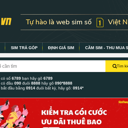
Y
SIM TRẢ GÓP
ĐỊNH GIÁ SIM
CẦM SIM - THU MUA 
Tìm k
 có số
6789
bạn hãy gõ
6789
 có đầu
090
đuôi
8888
hãy gõ
090*8888
 bắt đầu bằng
0914
đuôi bất kỳ, hãy gõ:
0914*