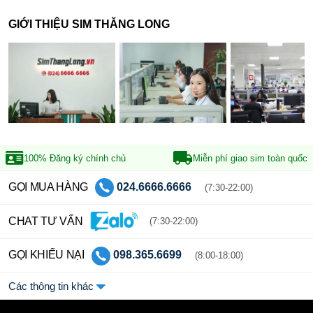
GIỚI THIỆU SIM THĂNG LONG
100% Đăng ký
chính chủ
Miễn phí giao sim
toàn quốc
GỌI MUA HÀNG
024.6666.6666
(7:30-22:00)
CHAT TƯ VẤN
(7:30-22:00)
GỌI KHIẾU NẠI
098.365.6699
(8:00-18:00)
Các thông tin khác