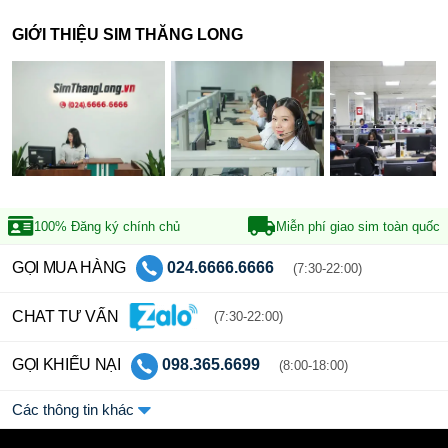
GIỚI THIỆU SIM THĂNG LONG
100% Đăng ký
chính chủ
Miễn phí giao sim
toàn quốc
GỌI MUA HÀNG
024.6666.6666
(7:30-22:00)
CHAT TƯ VẤN
(7:30-22:00)
GỌI KHIẾU NẠI
098.365.6699
(8:00-18:00)
Các thông tin khác