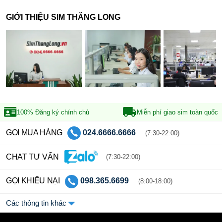
GIỚI THIỆU SIM THĂNG LONG
100% Đăng ký
chính chủ
Miễn phí giao sim
toàn quốc
GỌI MUA HÀNG
024.6666.6666
(7:30-22:00)
CHAT TƯ VẤN
(7:30-22:00)
GỌI KHIẾU NẠI
098.365.6699
(8:00-18:00)
Các thông tin khác