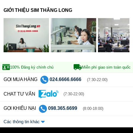
GIỚI THIỆU SIM THĂNG LONG
100% Đăng ký
chính chủ
Miễn phí giao sim
toàn quốc
GỌI MUA HÀNG
024.6666.6666
(7:30-22:00)
CHAT TƯ VẤN
(7:30-22:00)
GỌI KHIẾU NẠI
098.365.6699
(8:00-18:00)
Các thông tin khác