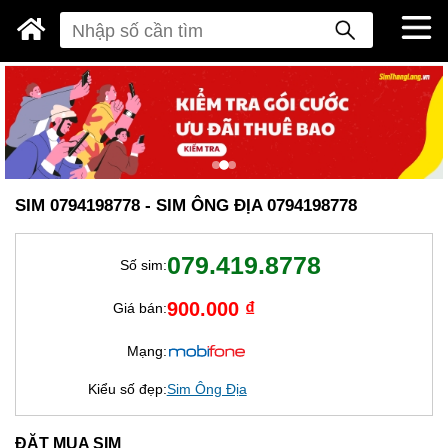
SIM 0794198778 - SIM ÔNG ĐỊA 0794198778
079.419.8778
Số sim:
900.000 ₫
Giá bán:
Mạng:
Kiểu số đẹp:
Sim Ông Địa
ĐẶT MUA SIM