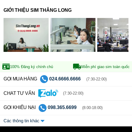
GIỚI THIỆU SIM THĂNG LONG
100% Đăng ký
chính chủ
Miễn phí giao sim
toàn quốc
GỌI MUA HÀNG
024.6666.6666
(7:30-22:00)
CHAT TƯ VẤN
(7:30-22:00)
GỌI KHIẾU NẠI
098.365.6699
(8:00-18:00)
Các thông tin khác