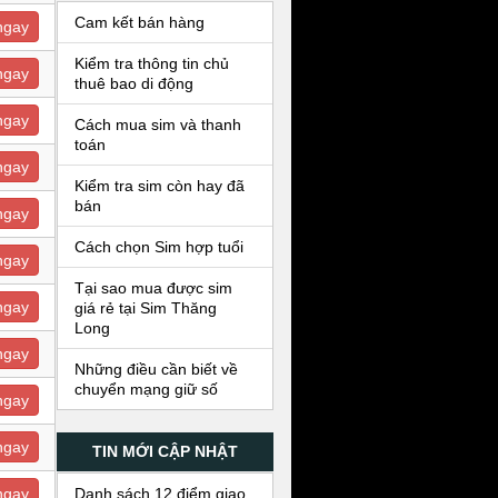
Cam kết bán hàng
ngay
Kiểm tra thông tin chủ
ngay
thuê bao di động
ngay
Cách mua sim và thanh
toán
ngay
Kiểm tra sim còn hay đã
bán
ngay
Cách chọn Sim hợp tuổi
ngay
Tại sao mua được sim
ngay
giá rẻ tại Sim Thăng
Long
ngay
Những điều cần biết về
chuyển mạng giữ số
ngay
ngay
TIN MỚI CẬP NHẬT
Danh sách 12 điểm giao
ngay