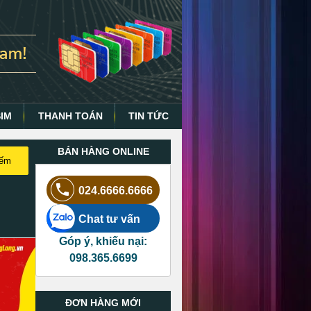
SIM
THANH TOÁN
TIN TỨC
BÁN HÀNG ONLINE
iếm
024.6666.6666
Chat tư vấn
Góp ý, khiếu nại:
098.365.6699
ĐƠN HÀNG MỚI