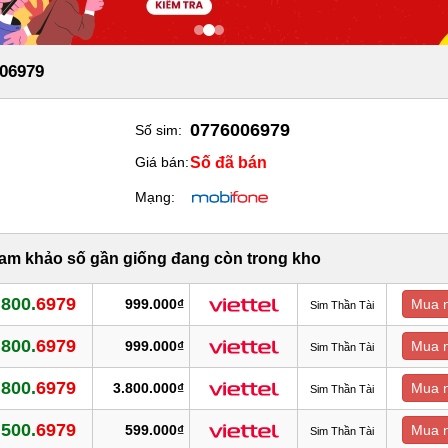
06979
0776006979
Số sim:
Số đã bán
Giá bán:
Mạng:
ham khảo số gần giống đang còn trong kho
.800.
6979
999.000₫
Mua 
Sim Thần Tài
.800.
6979
999.000₫
Mua 
Sim Thần Tài
.800.
6979
3.800.000₫
Mua 
Sim Thần Tài
.500.
6979
599.000₫
Mua 
Sim Thần Tài