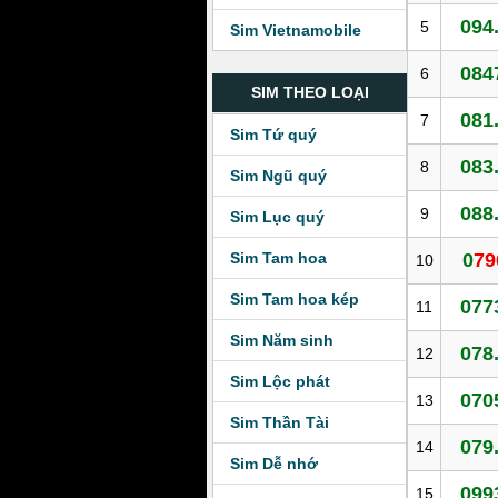
094
5
Sim Vietnamobile
084
6
SIM THEO LOẠI
081
7
Sim Tứ quý
083
8
Sim Ngũ quý
088
9
Sim Lục quý
Sim Tam hoa
0
79
10
Sim Tam hoa kép
077
11
Sim Năm sinh
078
12
Sim Lộc phát
070
13
Sim Thần Tài
079
14
Sim Dễ nhớ
099
15