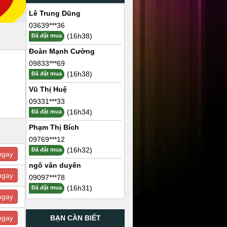
Lê Trung Dũng
03639***36
(16h38)
Đã đặt mua
Đoàn Mạnh Cường
09833***69
(16h38)
Đã đặt mua
Vũ Thị Huệ
09331***33
(16h34)
Đã đặt mua
Phạm Thị Bích
09769***12
(16h32)
Đã đặt mua
ngay
ngô văn duyên
ngay
09097***78
(16h31)
Đã đặt mua
ngay
BẠN CẦN BIẾT
ngay