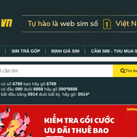
Y
SIM TRẢ GÓP
ĐỊNH GIÁ SIM
CẦM SIM - THU MUA 
Tìm k
 có số
6789
bạn hãy gõ
6789
 có đầu
090
đuôi
8888
hãy gõ
090*8888
 bắt đầu bằng
0914
đuôi bất kỳ, hãy gõ:
0914*