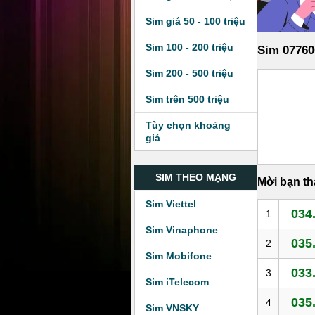
Sim giá 50 - 100 triệu
Sim 100 - 200 triệu
Sim 07760
Sim 200 - 500 triệu
Sim trên 500 triệu
Tùy chọn khoảng
giá
SIM THEO MẠNG
Mời bạn t
Sim Viettel
034
1
Sim Vinaphone
035
2
Sim Mobifone
033
3
Sim iTelecom
035
4
Sim VNSKY