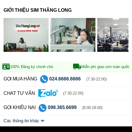
GIỚI THIỆU SIM THĂNG LONG
100% Đăng ký
chính chủ
Miễn phí giao sim
toàn quốc
GỌI MUA HÀNG
024.6666.6666
(7:30-22:00)
CHAT TƯ VẤN
(7:30-22:00)
GỌI KHIẾU NẠI
098.365.6699
(8:00-18:00)
Các thông tin khác