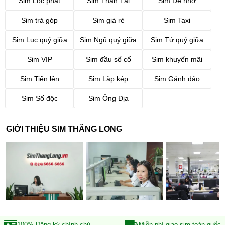
Sim Lộc phát
Sim Thần Tài
Sim Dễ nhớ
Sim trả góp
Sim giá rẻ
Sim Taxi
Sim Lục quý giữa
Sim Ngũ quý giữa
Sim Tứ quý giữa
Sim VIP
Sim đầu số cổ
Sim khuyến mãi
Sim Tiến lên
Sim Lặp kép
Sim Gánh đảo
Sim Số độc
Sim Ông Địa
GIỚI THIỆU SIM THĂNG LONG
100% Đăng ký
chính chủ
Miễn phí giao sim
toàn quốc