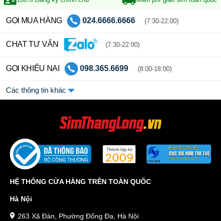
GỌI MUA HÀNG
024.6666.6666
(7:30-22:00)
CHAT TƯ VẤN
(7:30-22:00)
GỌI KHIẾU NẠI
098.365.6699
(8:00-18:00)
Các thông tin khác
HỆ THỐNG CỬA HÀNG TRÊN TOÀN QUỐC
Hà Nội
263 Xã Đàn, Phường Đống Đa, Hà Nội