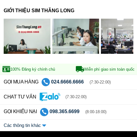
GIỚI THIỆU SIM THĂNG LONG
100% Đăng ký
chính chủ
Miễn phí giao sim
toàn quốc
GỌI MUA HÀNG
024.6666.6666
(7:30-22:00)
CHAT TƯ VẤN
(7:30-22:00)
GỌI KHIẾU NẠI
098.365.6699
(8:00-18:00)
Các thông tin khác