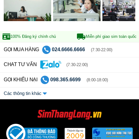
100% Đăng ký
chính chủ
Miễn phí giao sim
toàn quốc
GỌI MUA HÀNG
024.6666.6666
(7:30-22:00)
CHAT TƯ VẤN
(7:30-22:00)
GỌI KHIẾU NẠI
098.365.6699
(8:00-18:00)
Các thông tin khác