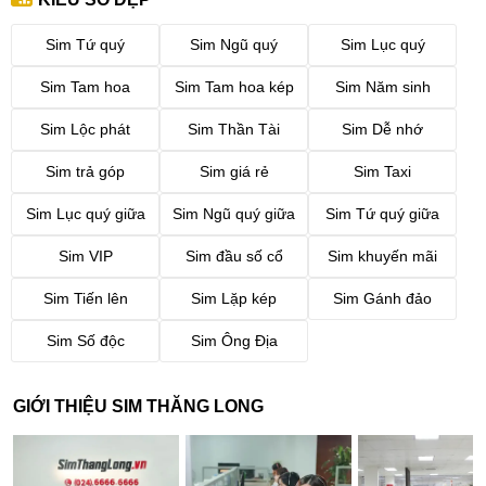
Sim Tứ quý
Sim Ngũ quý
Sim Lục quý
Sim Tam hoa
Sim Tam hoa kép
Sim Năm sinh
Sim Lộc phát
Sim Thần Tài
Sim Dễ nhớ
Sim trả góp
Sim giá rẻ
Sim Taxi
Sim Lục quý giữa
Sim Ngũ quý giữa
Sim Tứ quý giữa
Sim VIP
Sim đầu số cổ
Sim khuyến mãi
Sim Tiến lên
Sim Lặp kép
Sim Gánh đảo
Sim Số độc
Sim Ông Địa
GIỚI THIỆU SIM THĂNG LONG