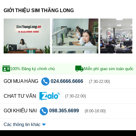
GIỚI THIỆU SIM THĂNG LONG
100% Đăng ký
chính chủ
Miễn phí giao sim
toàn quốc
GỌI MUA HÀNG
024.6666.6666
(7:30-22:00)
CHAT TƯ VẤN
(7:30-22:00)
GỌI KHIẾU NẠI
098.365.6699
(8:00-18:00)
Các thông tin khác