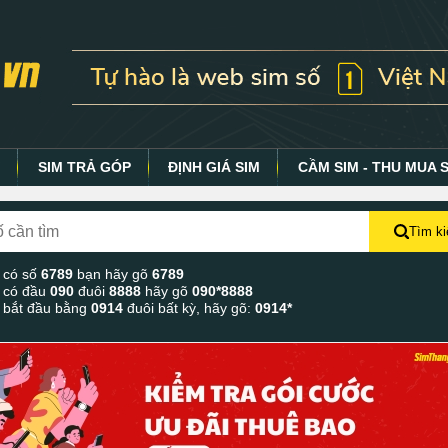
Y
SIM TRẢ GÓP
ĐỊNH GIÁ SIM
CẦM SIM - THU MUA 
Tìm k
 có số
6789
bạn hãy gõ
6789
 có đầu
090
đuôi
8888
hãy gõ
090*8888
 bắt đầu bằng
0914
đuôi bất kỳ, hãy gõ:
0914*