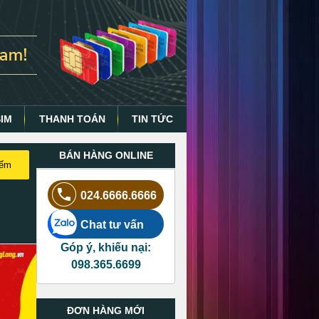
SIM
THANH TOÁN
TIN TỨC
BÁN HÀNG ONLINE
iếm
024.6666.6666
Chat tư vấn
Góp ý, khiếu nại:
098.365.6699
ĐƠN HÀNG MỚI