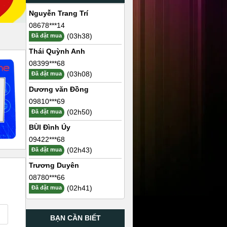
Nguyễn Trang Trí
08678***14
(03h38)
Đã đặt mua
Thái Quỳnh Anh
08399***68
(03h08)
Đã đặt mua
Dương văn Đồng
09810***69
(02h50)
Đã đặt mua
BÙI Đình Úy
09422***68
(02h43)
Đã đặt mua
Trương Duyên
08780***66
(02h41)
Đã đặt mua
BẠN CẦN BIẾT