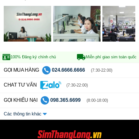
100% Đăng ký
chính chủ
Miễn phí giao sim
toàn quốc
GỌI MUA HÀNG
024.6666.6666
(7:30-22:00)
CHAT TƯ VẤN
(7:30-22:00)
GỌI KHIẾU NẠI
098.365.6699
(8:00-18:00)
Các thông tin khác