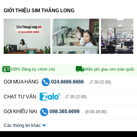
GIỚI THIỆU SIM THĂNG LONG
100% Đăng ký
chính chủ
Miễn phí giao sim
toàn quốc
GỌI MUA HÀNG
024.6666.6666
(7:30-22:00)
CHAT TƯ VẤN
(7:30-22:00)
GỌI KHIẾU NẠI
098.365.6699
(8:00-18:00)
Các thông tin khác