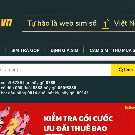
Y
SIM TRẢ GÓP
ĐỊNH GIÁ SIM
CẦM SIM - THU MUA 
Tìm k
 có số
6789
bạn hãy gõ
6789
 có đầu
090
đuôi
8888
hãy gõ
090*8888
 bắt đầu bằng
0914
đuôi bất kỳ, hãy gõ:
0914*