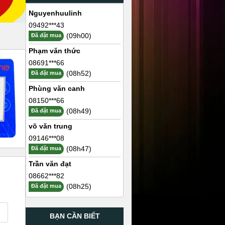
Nguyenhuulinh
09492***43
(09h00)
Đã đặt mua
Phạm văn thức
08691***66
(08h52)
Đã đặt mua
Phùng văn canh
08150***66
(08h49)
Đã đặt mua
võ văn trung
09146***08
(08h47)
Đã đặt mua
Trần văn đạt
08662***82
(08h25)
Đã đặt mua
BẠN CẦN BIẾT