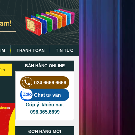
SIM
THANH TOÁN
TIN TỨC
BÁN HÀNG ONLINE
iếm
024.6666.6666
Chat tư vấn
Góp ý, khiếu nại:
098.365.6699
ĐƠN HÀNG MỚI