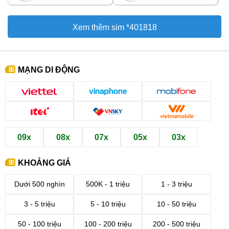
Xem thêm sim *401818
MẠNG DI ĐỘNG
09x
08x
07x
05x
03x
KHOẢNG GIÁ
Dưới 500 nghìn
500K - 1 triệu
1 - 3 triệu
3 - 5 triệu
5 - 10 triệu
10 - 50 triệu
50 - 100 triệu
100 - 200 triệu
200 - 500 triệu