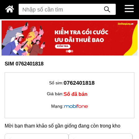
SIM 0762401818
0762401818
Số sim:
Số đã bán
Giá bán:
Mạng:
Mời bạn tham khảo số gần giống đang còn trong kho