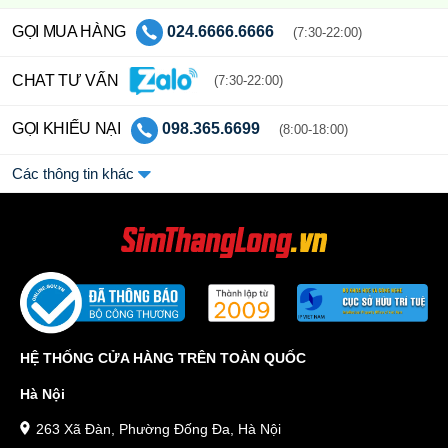
GỌI MUA HÀNG
024.6666.6666
(7:30-22:00)
CHAT TƯ VẤN
(7:30-22:00)
GỌI KHIẾU NẠI
098.365.6699
(8:00-18:00)
Các thông tin khác
HỆ THỐNG CỬA HÀNG TRÊN TOÀN QUỐC
Hà Nội
263 Xã Đàn, Phường Đống Đa, Hà Nội