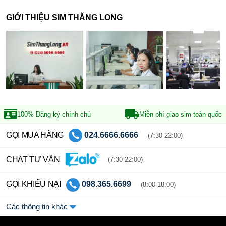
GIỚI THIỆU SIM THĂNG LONG
100% Đăng ký
chính chủ
Miễn phí giao sim
toàn quốc
GỌI MUA HÀNG
024.6666.6666
(7:30-22:00)
CHAT TƯ VẤN
(7:30-22:00)
GỌI KHIẾU NẠI
098.365.6699
(8:00-18:00)
Các thông tin khác