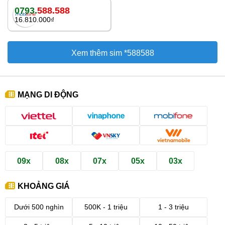
0793.
588.588
16.810.000₫
Xem thêm sim *588588
MẠNG DI ĐỘNG
09x
08x
07x
05x
03x
KHOẢNG GIÁ
Dưới 500 nghìn
500K - 1 triệu
1 - 3 triệu