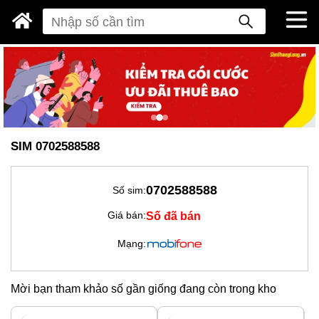
SIM 0702588588
0702588588
Số sim:
Số đã bán
Giá bán:
Mạng:
Mời bạn tham khảo số gần giống đang còn trong kho