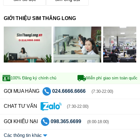
GIỚI THIỆU SIM THĂNG LONG
100% Đăng ký
chính chủ
Miễn phí giao sim
toàn quốc
GỌI MUA HÀNG
024.6666.6666
(7:30-22:00)
CHAT TƯ VẤN
(7:30-22:00)
GỌI KHIẾU NẠI
098.365.6699
(8:00-18:00)
Các thông tin khác