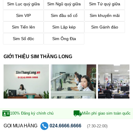
Sim Lục quý giữa
Sim Ngũ quý giữa
Sim Tứ quý giữa
Sim VIP
Sim đầu số cổ
Sim khuyến mãi
Sim Tiến lên
Sim Lặp kép
Sim Gánh đảo
Sim Số độc
Sim Ông Địa
GIỚI THIỆU SIM THĂNG LONG
100% Đăng ký
chính chủ
Miễn phí giao sim
toàn quốc
GỌI MUA HÀNG
024.6666.6666
(7:30-22:00)