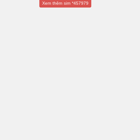
Xem thêm sim *457979