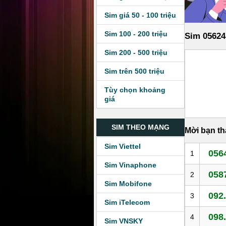
Sim giá 50 - 100 triệu
Sim 100 - 200 triệu
Sim 05624
Sim 200 - 500 triệu
Sim trên 500 triệu
Tùy chọn khoảng
giá
SIM THEO MẠNG
Mời bạn t
Sim Viettel
0564
1
Sim Vinaphone
0587
2
Sim Mobifone
092.
3
Sim iTelecom
098.
4
Sim VNSKY