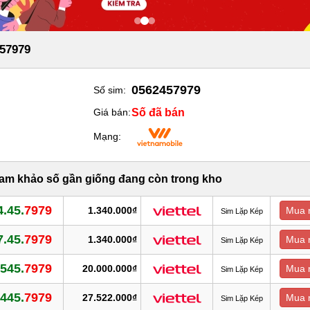
57979
0562457979
Số sim:
Số đã bán
Giá bán:
Mạng:
ham khảo số gần giống đang còn trong kho
.45.
7979
1.340.000₫
Mua 
Sim Lặp Kép
.45.
7979
1.340.000₫
Mua 
Sim Lặp Kép
545.
7979
20.000.000₫
Mua 
Sim Lặp Kép
445.
7979
27.522.000₫
Mua 
Sim Lặp Kép