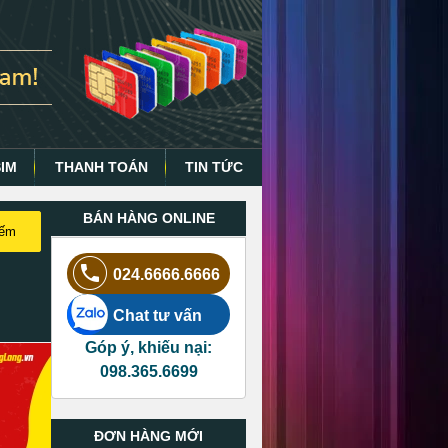
SIM
THANH TOÁN
TIN TỨC
BÁN HÀNG ONLINE
iếm
024.6666.6666
Chat tư vấn
Góp ý, khiếu nại:
098.365.6699
ĐƠN HÀNG MỚI