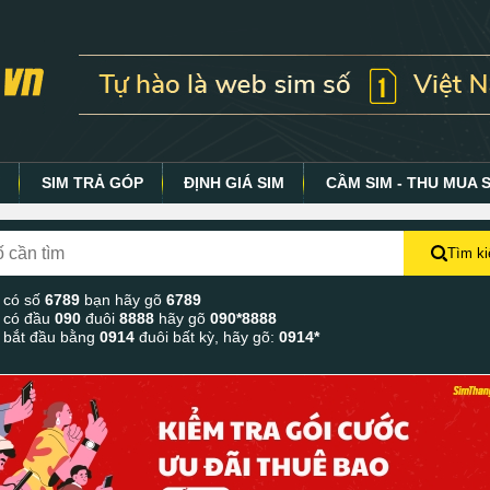
Y
SIM TRẢ GÓP
ĐỊNH GIÁ SIM
CẦM SIM - THU MUA 
Tìm k
 có số
6789
bạn hãy gõ
6789
 có đầu
090
đuôi
8888
hãy gõ
090*8888
 bắt đầu bằng
0914
đuôi bất kỳ, hãy gõ:
0914*