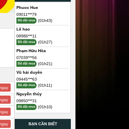
Phuoc Hue
09011***79
(01h43)
Đã đặt mua
Lê hao
08986***11
(01h27)
Đã đặt mua
Phạm Hữu Hòa
07039***56
(01h21)
Đã đặt mua
Vũ hải duyên
09445***63
(01h11)
Đã đặt mua
ngay
Nguyễn thúy
ngay
09850***31
(01h10)
Đã đặt mua
ngay
BẠN CẦN BIẾT
ngay