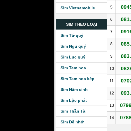
0945
5
Sim Vietnamobile
081.
6
SIM THEO LOẠI
0916
7
Sim Tứ quý
085.
8
Sim Ngũ quý
083.
9
Sim Lục quý
Sim Tam hoa
0828
10
Sim Tam hoa kép
0707
11
Sim Năm sinh
093.
12
Sim Lộc phát
0799
13
Sim Thần Tài
0788
14
Sim Dễ nhớ