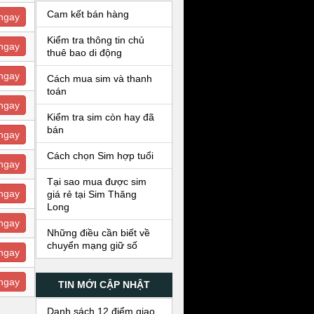
Cam kết bán hàng
ngay
Kiểm tra thông tin chủ
ngay
thuê bao di động
ngay
Cách mua sim và thanh
toán
ngay
Kiểm tra sim còn hay đã
bán
ngay
Cách chọn Sim hợp tuổi
ngay
Tại sao mua được sim
ngay
giá rẻ tại Sim Thăng
Long
ngay
Những điều cần biết về
chuyển mạng giữ số
ngay
ngay
TIN MỚI CẬP NHẬT
Danh sách 12 điểm giao