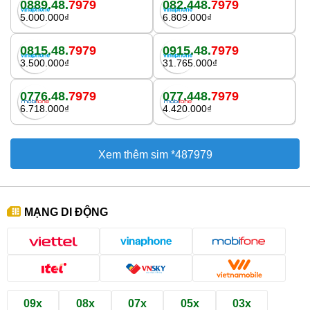
0889.48.
7979
082.448.
7979
5.000.000₫
6.809.000₫
0815.48.
7979
0915.48.
7979
3.500.000₫
31.765.000₫
0776.48.
7979
077.448.
7979
6.718.000₫
4.420.000₫
Xem thêm sim *487979
MẠNG DI ĐỘNG
09x
08x
07x
05x
03x