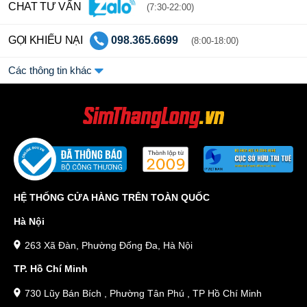
CHAT TƯ VẤN
(7:30-22:00)
GỌI KHIẾU NẠI
098.365.6699
(8:00-18:00)
Các thông tin khác
HỆ THỐNG CỬA HÀNG TRÊN TOÀN QUỐC
Hà Nội
263 Xã Đàn, Phường Đống Đa, Hà Nội
TP. Hồ Chí Minh
730 Lũy Bán Bích , Phường Tân Phú , TP Hồ Chí Minh