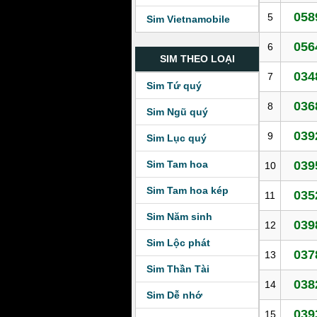
058
5
Sim Vietnamobile
056
6
SIM THEO LOẠI
034
7
Sim Tứ quý
036
8
Sim Ngũ quý
039
9
Sim Lục quý
Sim Tam hoa
039
10
Sim Tam hoa kép
035
11
Sim Năm sinh
039
12
Sim Lộc phát
037
13
Sim Thần Tài
038
14
Sim Dễ nhớ
039
15