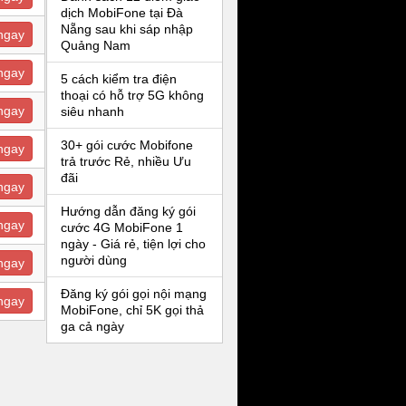
dịch MobiFone tại Đà
Nẵng sau khi sáp nhập
ngay
Quảng Nam
ngay
5 cách kiểm tra điện
thoại có hỗ trợ 5G không
ngay
siêu nhanh
30+ gói cước Mobifone
ngay
trả trước Rẻ, nhiều Ưu
đãi
ngay
Hướng dẫn đăng ký gói
ngay
cước 4G MobiFone 1
ngày - Giá rẻ, tiện lợi cho
người dùng
ngay
Đăng ký gói gọi nội mạng
ngay
MobiFone, chỉ 5K gọi thả
ga cả ngày