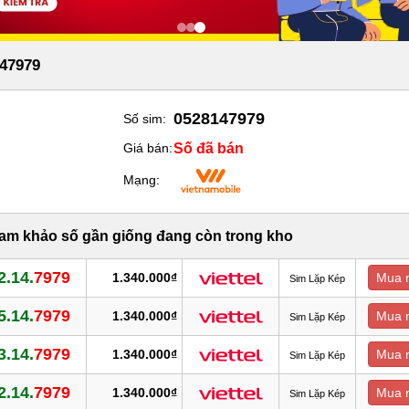
47979
0528147979
Số sim:
Số đã bán
Giá bán:
Mạng:
ham khảo số gần giống đang còn trong kho
2.14.
7979
1.340.000₫
Mua 
Sim Lặp Kép
5.14.
7979
1.340.000₫
Mua 
Sim Lặp Kép
3.14.
7979
1.340.000₫
Mua 
Sim Lặp Kép
2.14.
7979
1.340.000₫
Mua 
Sim Lặp Kép