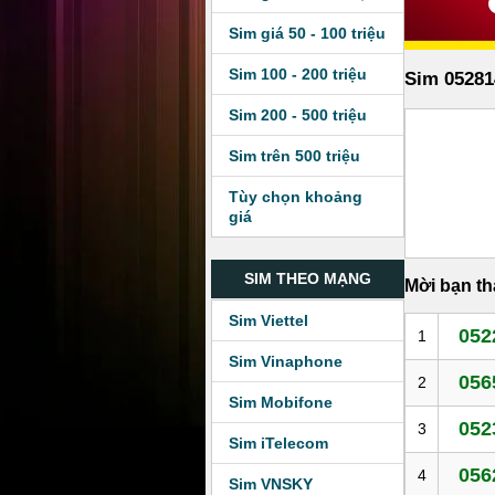
Sim giá 50 - 100 triệu
Sim 100 - 200 triệu
Sim 05281
Sim 200 - 500 triệu
Sim trên 500 triệu
Tùy chọn khoảng
giá
SIM THEO MẠNG
Mời bạn t
Sim Viettel
052
1
Sim Vinaphone
056
2
Sim Mobifone
052
3
Sim iTelecom
056
4
Sim VNSKY