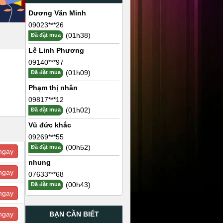
Dương Văn Minh
09023***26
(01h38)
Đã đặt mua
Lê Linh Phương
09140***97
(01h09)
Đã đặt mua
Phạm thị nhân
09817***12
(01h02)
Đã đặt mua
Vũ đức khắc
09269***55
(00h52)
Đã đặt mua
ngay
nhung
ngay
07633***68
(00h43)
Đã đặt mua
ngay
BẠN CẦN BIẾT
ngay