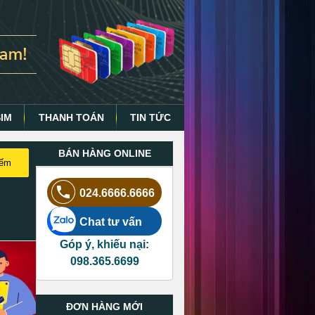
SIM
THANH TOÁN
TIN TỨC
BÁN HÀNG ONLINE
iếm
024.6666.6666
Chat tư vấn
Góp ý, khiếu nại:
098.365.6699
ĐƠN HÀNG MỚI