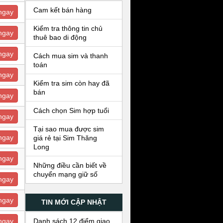
Cam kết bán hàng
ngay
Kiểm tra thông tin chủ
ngay
thuê bao di động
ngay
Cách mua sim và thanh
toán
ngay
Kiểm tra sim còn hay đã
bán
ngay
Cách chọn Sim hợp tuổi
ngay
Tại sao mua được sim
ngay
giá rẻ tại Sim Thăng
Long
ngay
Những điều cần biết về
chuyển mạng giữ số
ngay
ngay
TIN MỚI CẬP NHẬT
Danh sách 12 điểm giao
ngay