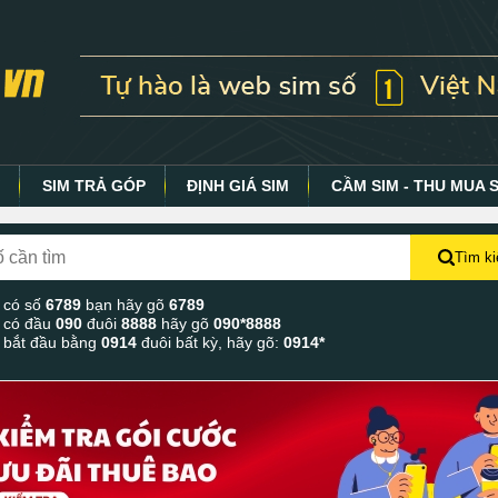
Y
SIM TRẢ GÓP
ĐỊNH GIÁ SIM
CẦM SIM - THU MUA 
Tìm k
 có số
6789
bạn hãy gõ
6789
 có đầu
090
đuôi
8888
hãy gõ
090*8888
 bắt đầu bằng
0914
đuôi bất kỳ, hãy gõ:
0914*