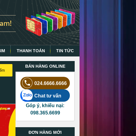
SIM
THANH TOÁN
TIN TỨC
BÁN HÀNG ONLINE
iếm
024.6666.6666
Chat tư vấn
Góp ý, khiếu nại:
098.365.6699
ĐƠN HÀNG MỚI