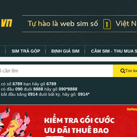
Y
SIM TRẢ GÓP
ĐỊNH GIÁ SIM
CẦM SIM - THU MUA 
Tìm k
 có số
6789
bạn hãy gõ
6789
 có đầu
090
đuôi
8888
hãy gõ
090*8888
 bắt đầu bằng
0914
đuôi bất kỳ, hãy gõ:
0914*