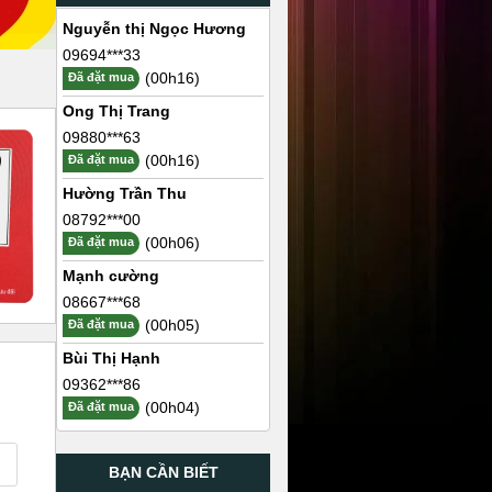
Nguyễn thị Ngọc Hương
09694***33
(00h16)
Đã đặt mua
Ong Thị Trang
09880***63
(00h16)
Đã đặt mua
Hường Trần Thu
08792***00
(00h06)
Đã đặt mua
Mạnh cường
08667***68
(00h05)
Đã đặt mua
Bùi Thị Hạnh
09362***86
(00h04)
Đã đặt mua
BẠN CẦN BIẾT