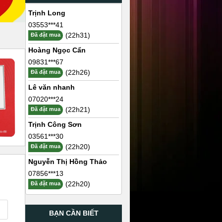
Trịnh Long
03553***41
(22h31)
Đã đặt mua
Hoàng Ngọc Cẩn
09831***67
(22h26)
Đã đặt mua
Lê văn nhanh
07020***24
(22h21)
Đã đặt mua
Trịnh Công Sơn
03561***30
(22h20)
Đã đặt mua
Nguyễn Thị Hồng Thảo
07856***13
(22h20)
Đã đặt mua
BẠN CẦN BIẾT