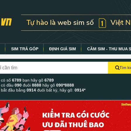
Y
SIM TRẢ GÓP
ĐỊNH GIÁ SIM
CẦM SIM - THU MUA 
Tìm k
 có số
6789
bạn hãy gõ
6789
 có đầu
090
đuôi
8888
hãy gõ
090*8888
 bắt đầu bằng
0914
đuôi bất kỳ, hãy gõ:
0914*