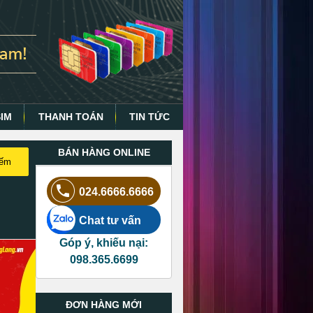
SIM
THANH TOÁN
TIN TỨC
BÁN HÀNG ONLINE
iếm
024.6666.6666
Chat tư vấn
Góp ý, khiếu nại:
098.365.6699
ĐƠN HÀNG MỚI