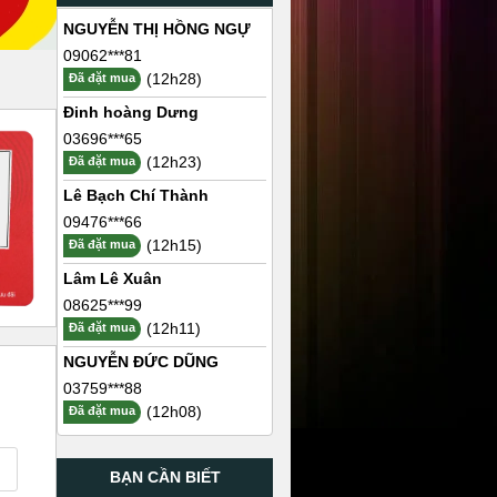
NGUYỄN THỊ HỒNG NGỰ
09062***81
(12h28)
Đã đặt mua
Đinh hoàng Dưng
03696***65
(12h23)
Đã đặt mua
Lê Bạch Chí Thành
09476***66
(12h15)
Đã đặt mua
Lâm Lê Xuân
08625***99
(12h11)
Đã đặt mua
NGUYỄN ĐỨC DŨNG
03759***88
(12h08)
Đã đặt mua
BẠN CẦN BIẾT