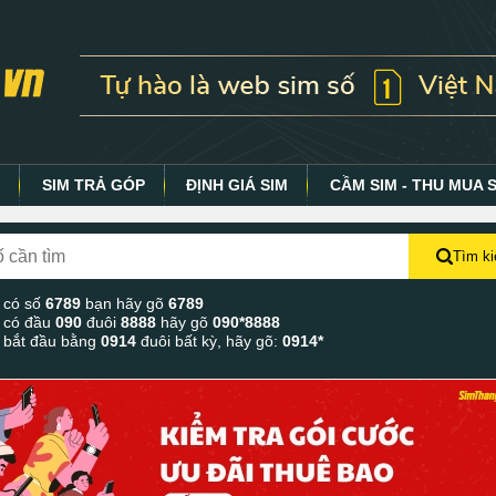
Y
SIM TRẢ GÓP
ĐỊNH GIÁ SIM
CẦM SIM - THU MUA 
Tìm k
 có số
6789
bạn hãy gõ
6789
 có đầu
090
đuôi
8888
hãy gõ
090*8888
 bắt đầu bằng
0914
đuôi bất kỳ, hãy gõ:
0914*