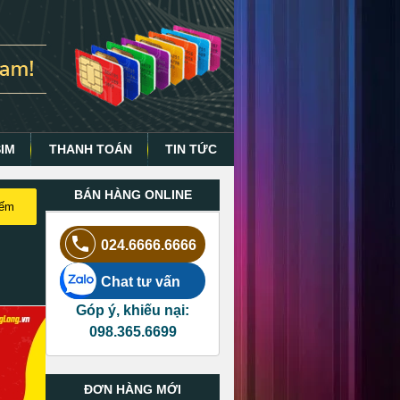
SIM
THANH TOÁN
TIN TỨC
BÁN HÀNG ONLINE
iếm
024.6666.6666
Chat tư vấn
Góp ý, khiếu nại:
098.365.6699
ĐƠN HÀNG MỚI