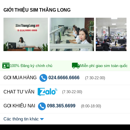
GIỚI THIỆU SIM THĂNG LONG
100% Đăng ký
chính chủ
Miễn phí giao sim
toàn quốc
GỌI MUA HÀNG
024.6666.6666
(7:30-22:00)
CHAT TƯ VẤN
(7:30-22:00)
GỌI KHIẾU NẠI
098.365.6699
(8:00-18:00)
Các thông tin khác