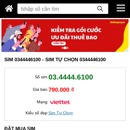
SIM 0344446100 - SIM TỰ CHỌN 0344446100
03.4444.6100
Số sim:
790.000 ₫
Giá bán:
Mạng:
Kiểu số đẹp:
Sim Tự Chọn
ĐẶT MUA SIM