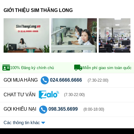
GIỚI THIỆU SIM THĂNG LONG
100% Đăng ký
chính chủ
Miễn phí giao sim
toàn quốc
GỌI MUA HÀNG
024.6666.6666
(7:30-22:00)
CHAT TƯ VẤN
(7:30-22:00)
GỌI KHIẾU NẠI
098.365.6699
(8:00-18:00)
Các thông tin khác