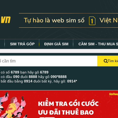
Y
SIM TRẢ GÓP
ĐỊNH GIÁ SIM
CẦM SIM - THU MUA 
Tìm k
 có số
6789
bạn hãy gõ
6789
 có đầu
090
đuôi
8888
hãy gõ
090*8888
 bắt đầu bằng
0914
đuôi bất kỳ, hãy gõ:
0914*