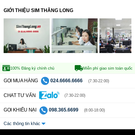
GIỚI THIỆU SIM THĂNG LONG
100% Đăng ký
chính chủ
Miễn phí giao sim
toàn quốc
GỌI MUA HÀNG
024.6666.6666
(7:30-22:00)
CHAT TƯ VẤN
(7:30-22:00)
GỌI KHIẾU NẠI
098.365.6699
(8:00-18:00)
Các thông tin khác