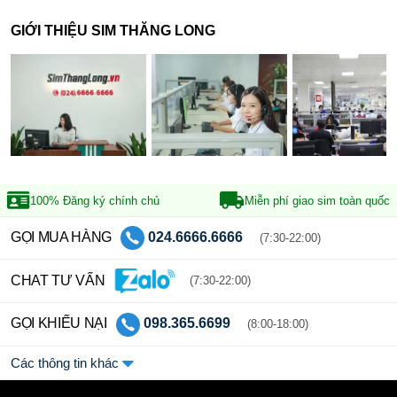
GIỚI THIỆU SIM THĂNG LONG
100% Đăng ký
chính chủ
Miễn phí giao sim
toàn quốc
GỌI MUA HÀNG
024.6666.6666
(7:30-22:00)
CHAT TƯ VẤN
(7:30-22:00)
GỌI KHIẾU NẠI
098.365.6699
(8:00-18:00)
Các thông tin khác