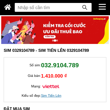
SIM 0329104789 - SIM TIẾN LÊN 0329104789
032.9104.789
Số sim:
1.410.000 ₫
Giá bán:
Mạng:
Kiểu số đẹp:
Sim Tiến Lên
ĐẶT MUA SIM