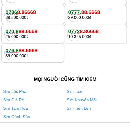
0786
8.86668
0777.
88.6668
39.500.000₫
29.000.000₫
070.8
88.6668
0772
8.86668
25.000.000₫
10.325.000₫
076.8
88.6668
39.000.000₫
MỌI NGƯỜI CŨNG TÌM KIẾM
Sim Lộc Phát
Sim Taxi
Sim Giá Rẻ
Sim Khuyến Mãi
Sim Tam Hoa
Sim Tiến Lên
Sim Gánh Đảo