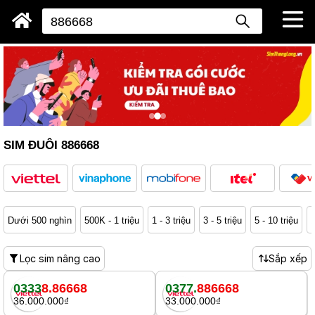
SIM ĐUÔI 886668
Dưới 500 nghìn
500K - 1 triệu
1 - 3 triệu
3 - 5 triệu
5 - 10 triệu
1
Lọc sim nâng cao
Sắp xếp
0333
8.86668
0377.
886668
36.000.000₫
33.000.000₫