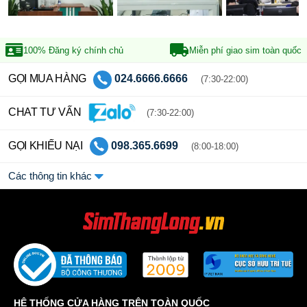
100% Đăng ký
chính chủ
Miễn phí giao sim
toàn quốc
GỌI MUA HÀNG
024.6666.6666
(7:30-22:00)
CHAT TƯ VẤN
(7:30-22:00)
GỌI KHIẾU NẠI
098.365.6699
(8:00-18:00)
Các thông tin khác
HỆ THỐNG CỬA HÀNG TRÊN TOÀN QUỐC