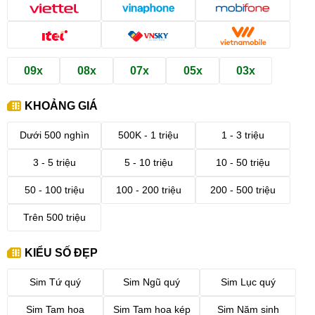
09x
08x
07x
05x
03x
KHOẢNG GIÁ
Dưới 500 nghìn
500K - 1 triệu
1 - 3 triệu
3 - 5 triệu
5 - 10 triệu
10 - 50 triệu
50 - 100 triệu
100 - 200 triệu
200 - 500 triệu
Trên 500 triệu
KIỂU SỐ ĐẸP
Sim Tứ quý
Sim Ngũ quý
Sim Lục quý
Sim Tam hoa
Sim Tam hoa kép
Sim Năm sinh