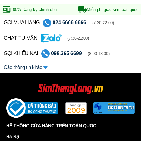
100% Đăng ký
chính chủ
Miễn phí giao sim
toàn quốc
GỌI MUA HÀNG
024.6666.6666
(7:30-22:00)
CHAT TƯ VẤN
(7:30-22:00)
GỌI KHIẾU NẠI
098.365.6699
(8:00-18:00)
Các thông tin khác
HỆ THỐNG CỬA HÀNG TRÊN TOÀN QUỐC
Hà Nội