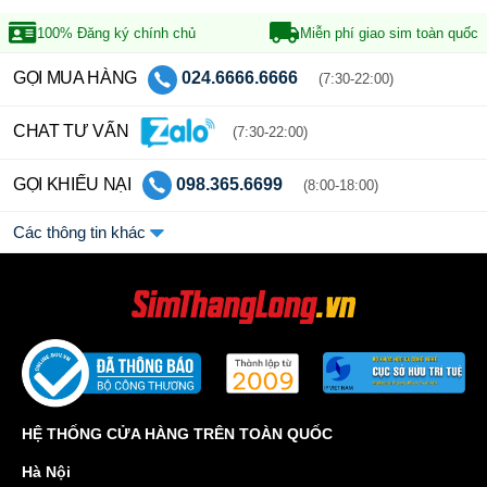
100% Đăng ký
chính chủ
Miễn phí giao sim
toàn quốc
GỌI MUA HÀNG
024.6666.6666
(7:30-22:00)
CHAT TƯ VẤN
(7:30-22:00)
GỌI KHIẾU NẠI
098.365.6699
(8:00-18:00)
Các thông tin khác
HỆ THỐNG CỬA HÀNG TRÊN TOÀN QUỐC
Hà Nội