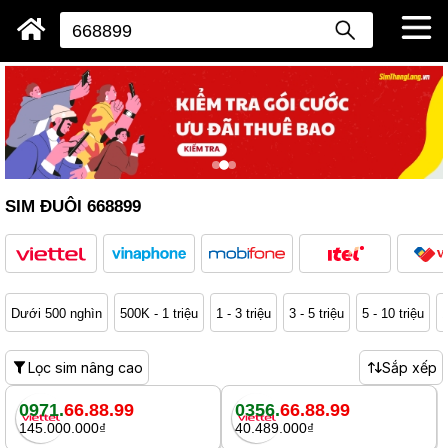
SIM ĐUÔI 668899
Dưới 500 nghìn
500K - 1 triệu
1 - 3 triệu
3 - 5 triệu
5 - 10 triệu
1
Lọc sim nâng cao
Sắp xếp
0971.
66.88.99
0356.
66.88.99
145.000.000₫
40.489.000₫