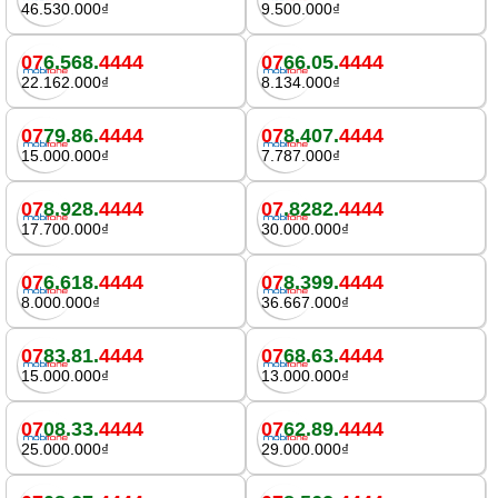
46.530.000₫
9.500.000₫
07
6.568.
4444
07
66.05.
4444
22.162.000₫
8.134.000₫
07
79.86.
4444
07
8.407.
4444
15.000.000₫
7.787.000₫
07
8.928.
4444
07
.8282.
4444
17.700.000₫
30.000.000₫
07
6.618.
4444
07
8.399.
4444
8.000.000₫
36.667.000₫
07
83.81.
4444
07
68.63.
4444
15.000.000₫
13.000.000₫
07
08.33.
4444
07
62.89.
4444
25.000.000₫
29.000.000₫