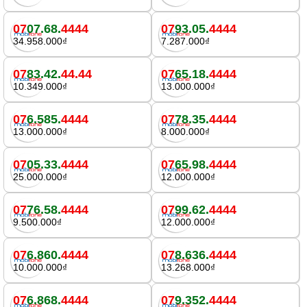
07
07.68.
4444
07
93.05.
4444
34.958.000₫
7.287.000₫
07
83.42.
44.44
07
65.18.
4444
10.349.000₫
13.000.000₫
07
6.585.
4444
07
78.35.
4444
13.000.000₫
8.000.000₫
07
05.33.
4444
07
65.98.
4444
25.000.000₫
12.000.000₫
07
76.58.
4444
07
99.62.
4444
9.500.000₫
12.000.000₫
07
6.860.
4444
07
8.636.
4444
10.000.000₫
13.268.000₫
07
6.868.
4444
07
9.352.
4444