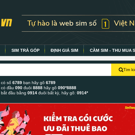
Y
SIM TRẢ GÓP
ĐỊNH GIÁ SIM
CẦM SIM - THU MUA 
Tìm k
 có số
6789
bạn hãy gõ
6789
 có đầu
090
đuôi
8888
hãy gõ
090*8888
 bắt đầu bằng
0914
đuôi bất kỳ, hãy gõ:
0914*