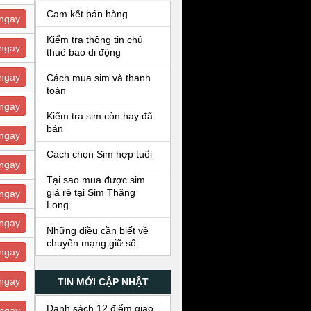
Cam kết bán hàng
ngay
Kiểm tra thông tin chủ
ngay
thuê bao di động
ngay
Cách mua sim và thanh
toán
ngay
Kiểm tra sim còn hay đã
bán
ngay
Cách chọn Sim hợp tuổi
ngay
Tại sao mua được sim
giá rẻ tại Sim Thăng
ngay
Long
ngay
Những điều cần biết về
chuyển mạng giữ số
ngay
ngay
TIN MỚI CẬP NHẬT
Danh sách 12 điểm giao
ngay