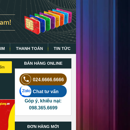
SIM
THANH TOÁN
TIN TỨC
BÁN HÀNG ONLINE
iếm
024.6666.6666
Chat tư vấn
Góp ý, khiếu nại:
098.365.6699
ĐƠN HÀNG MỚI