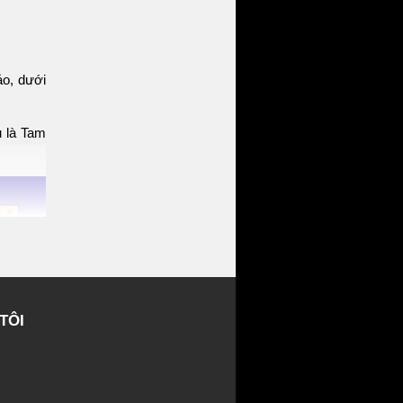
o, dưới
u là Tam
TÔI