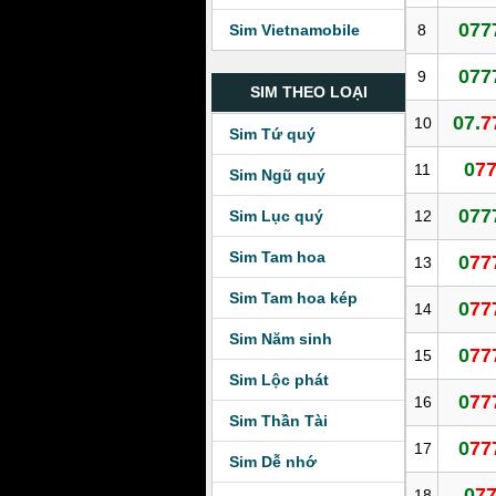
077
8
Sim Vietnamobile
077
9
SIM THEO LOẠI
07.
7
10
Sim Tứ quý
0
7
11
Sim Ngũ quý
077
12
Sim Lục quý
Sim Tam hoa
0
77
13
Sim Tam hoa kép
0
77
14
Sim Năm sinh
0
77
15
Sim Lộc phát
0
77
16
Sim Thần Tài
0
77
17
Sim Dễ nhớ
0
7
18