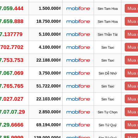
7.059.
444
1.500.000₫
Mua 
Sim Tam Hoa
7.659.
888
18.750.000₫
Mua 
Sim Tam Hoa
7.
137779
5.100.000₫
Mua 
Sim Thần Tài
7702.7702
4.100.000₫
Mua 
Sim Taxi
7.
753.753
22.188.000₫
Mua 
Sim Taxi
7.067.
069
3.750.000₫
Mua 
Sim Dễ Nhớ
7.
765.765
51.722.000₫
Mua 
Sim Taxi
7.
027.027
22.103.000₫
Mua 
Sim Taxi
7.07.07.
29
2.850.000₫
Mua 
Sim Tự Chọn
7.29.
6666
69.194.000₫
Mua 
Sim Tứ Quý
7.85.
9999
139.000.000₫
Mua 
Sim Tứ Quý