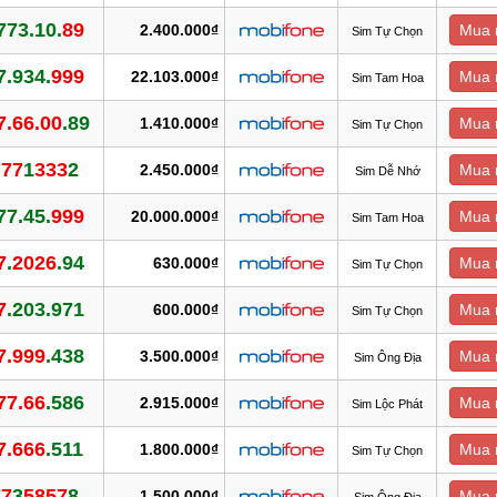
773.10.
89
2.400.000₫
Mua 
Sim Tự Chọn
7.934.
999
22.103.000₫
Mua 
Sim Tam Hoa
7.66.00
.89
1.410.000₫
Mua 
Sim Tự Chọn
777
1
333
2
2.450.000₫
Mua 
Sim Dễ Nhớ
77.45.
999
20.000.000₫
Mua 
Sim Tam Hoa
7
.
2026
.94
630.000₫
Mua 
Sim Tự Chọn
7
.203.971
600.000₫
Mua 
Sim Tự Chọn
7.999
.438
3.500.000₫
Mua 
Sim Ông Địa
77.66
.586
2.915.000₫
Mua 
Sim Lộc Phát
7.666
.511
1.800.000₫
Mua 
Sim Tự Chọn
77
3
5857
8
1.500.000₫
Mua 
Sim Ông Địa