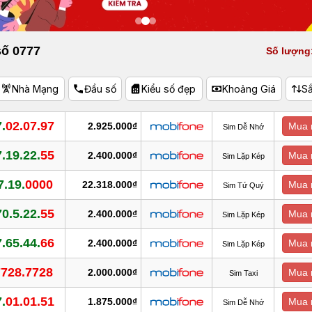
số 0777
Số lượng:
Nhà Mạng
Đầu số
Kiểu số đẹp
Khoảng Giá
S
.
02.07.97
2.925.000₫
Mua 
Sim Dễ Nhớ
.19.22.
55
2.400.000₫
Mua 
Sim Lặp Kép
7.19.
0000
22.318.000₫
Mua 
Sim Tứ Quý
0.5.22.
55
2.400.000₫
Mua 
Sim Lặp Kép
.65.44.
66
2.400.000₫
Mua 
Sim Lặp Kép
7728.7728
2.000.000₫
Mua 
Sim Taxi
.
01.01.51
1.875.000₫
Mua 
Sim Dễ Nhớ