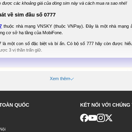
 được các khoảng giá của dòng sim này và cách mua ra sao nhé!
uát về sim đầu số 0777
7
thuộc nhà mạng VNSKY (thuộc VNPay). Đây là một nhà mạng ả
ùng cơ sở hạ tầng của MobiFone.
 là một con số đặc biệt và bí ẩn. Có bộ số 777 hãy còn được hiể
ược 3 vị thần trấn giữ.
Xem thêm
 TOÀN QUỐC
KẾT NỐI VỚI CHÚNG 
Nội