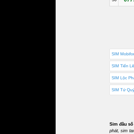
SIM Mobifo
SIM Tiến L
SIM Lộc Ph
SIM Tứ Quý
Sim đầu số
phát, sim t