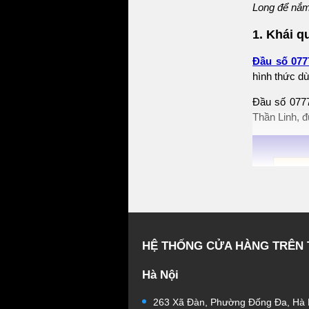
Long để nắm
1. Khái q
Đầu số 077
hình thức d
Đầu số 0777
Thần Linh, đ
HỆ THỐNG CỬA HÀNG TRÊN
Hà Nội
263 Xã Đàn, Phường Đống Đa, Hà 