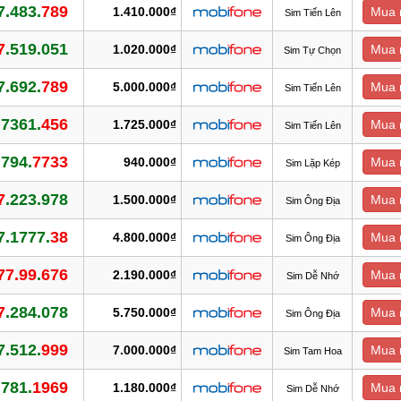
7.483.
789
1.410.000₫
Mua 
Sim Tiến Lên
7
.519.051
1.020.000₫
Mua 
Sim Tự Chọn
7.692.
789
5.000.000₫
Mua 
Sim Tiến Lên
.7361.
456
1.725.000₫
Mua 
Sim Tiến Lên
.794.
7733
940.000₫
Mua 
Sim Lặp Kép
7
.223.978
1.500.000₫
Mua 
Sim Ông Địa
7.1777.
38
4.800.000₫
Mua 
Sim Ông Địa
77.99
.
676
2.190.000₫
Mua 
Sim Dễ Nhớ
7
.284.078
5.750.000₫
Mua 
Sim Ông Địa
7.512.
999
7.000.000₫
Mua 
Sim Tam Hoa
.781.
1969
1.180.000₫
Mua 
Sim Dễ Nhớ