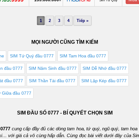
1
2
3
4
Tiếp »
MỌI NGƯỜI CŨNG TÌM KIẾM
ne
SIM Tứ Quý đầu 0777
SIM Tam Hoa đầu 0777
ên đầu 0777
SIM Năm Sinh đầu 0777
SIM Dễ Nhớ đầu 0777
át đầu 0777
SIM Thần Tài đầu 0777
SIM Lặp Kép đầu 0777
 Giữa đầu 0777
SIM ĐẦU SỐ 0777 - BÍ QUYẾT CHỌN SIM
 0777
cung cấp đầy đủ các dòng tam hoa, tứ quý, ngũ quý, tam hoa 
axi… với giá cả vô cùng hấp dẫn. Cùng đọc bài viết dưới đây của S