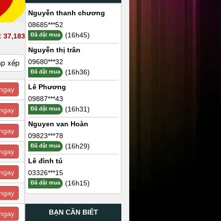
Nguyễn thanh chương
08685***52
(16h45)
Đã đặt mua
 37,183
Nguyễn thị trân
09680***32
ắp xếp
(16h36)
Đã đặt mua
Lê Phương
ngay
09887***43
(16h31)
Đã đặt mua
ngay
Nguyen van Hoàn
ngay
09823***78
(16h29)
Đã đặt mua
ngay
Lê đình tú
ngay
03326***15
(16h15)
Đã đặt mua
ngay
BẠN CẦN BIẾT
ngay