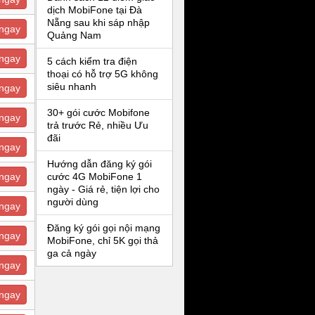
dịch MobiFone tại Đà
Nẵng sau khi sáp nhập
ngay
Quảng Nam
ngay
5 cách kiểm tra điện
thoại có hỗ trợ 5G không
siêu nhanh
ngay
30+ gói cước Mobifone
ngay
trả trước Rẻ, nhiều Ưu
đãi
ngay
Hướng dẫn đăng ký gói
ngay
cước 4G MobiFone 1
ngày - Giá rẻ, tiện lợi cho
người dùng
ngay
Đăng ký gói gọi nội mạng
ngay
MobiFone, chỉ 5K gọi thả
ga cả ngày
ngay
ngay