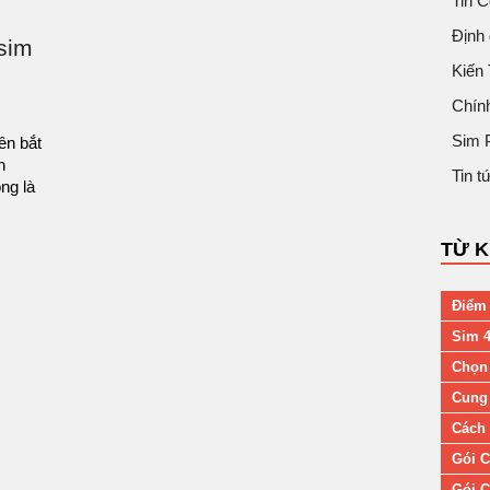
Tin 
Định 
sim
Kiến
Chín
Sim 
ên bắt
n
Tin 
ng là
TỪ 
Điểm 
Sim 4
Chọn
Cung 
Cách 
Gói C
Gói C