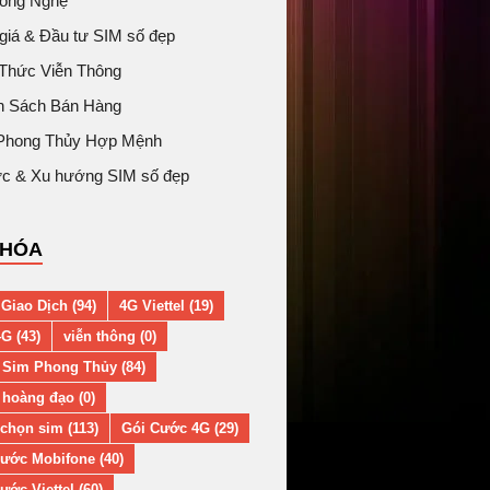
Công Nghệ
giá & Đầu tư SIM số đẹp
 Thức Viễn Thông
h Sách Bán Hàng
Phong Thủy Hợp Mệnh
tức & Xu hướng SIM số đẹp
KHÓA
Giao Dịch (94)
4G Viettel (19)
G (43)
viễn thông (0)
 Sim Phong Thủy (84)
hoàng đạo (0)
chọn sim (113)
Gói Cước 4G (29)
ước Mobifone (40)
ước Viettel (60)