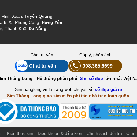
g Minh Xuân,
Tuyên Quang
ark, Xã Phụng Công,
Hưng Yên
ng Thanh Khê,
Đà Nẵng
Chat tư vấn
Góp ý, phản ánh
Chat tư vấn
098.365.6699
Sim Thăng Long - Hệ thống phân phối
Sim số đẹp
lớn nhất Việt N
Simthanglong.vn là trang web chuyên về
số đẹp giá rẻ
Sim Thăng Long giao sim miễn phí tận nhà trên toàn quốc.
án
Kiến thức sim
Điều khoản & điều kiện
Chính sách đổi trả
Chín