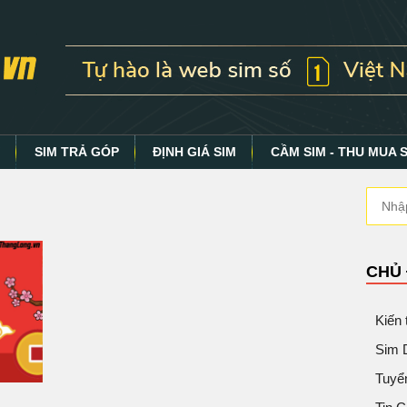
Y
SIM TRẢ GÓP
ĐỊNH GIÁ SIM
CẦM SIM - THU MUA 
CHỦ
Kiến
Sim 
Tuyể