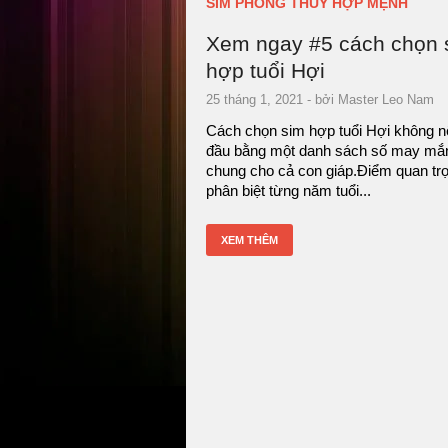
SIM PHONG THỦY HỢP MỆNH
Xem ngay #5 cách chọn 
hợp tuổi Hợi
25 tháng 1, 2021
- bởi
Master Leo Nam
Cách chọn sim hợp tuổi Hợi không n
đầu bằng một danh sách số may mắ
chung cho cả con giáp.Điểm quan trọ
phân biệt từng năm tuổi...
XEM THÊM