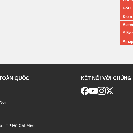
Gói C
Kiểm 
Vietn
Ý Ngh
Vinap
 TOÀN QUỐC
KẾT NỐI VỚI CHÚNG 
Nội
ú , TP Hồ Chí Minh