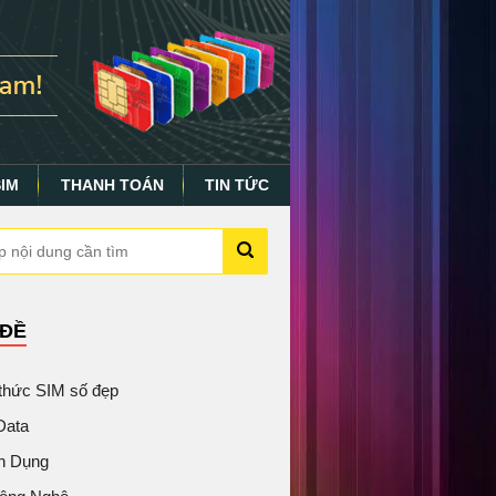
SIM
THANH TOÁN
TIN TỨC
 ĐỀ
 thức SIM số đẹp
Data
n Dụng