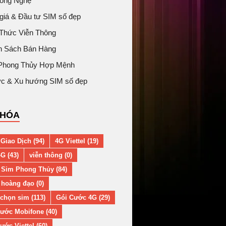
Công Nghệ
giá & Đầu tư SIM số đẹp
 Thức Viễn Thông
h Sách Bán Hàng
Phong Thủy Hợp Mệnh
tức & Xu hướng SIM số đẹp
KHÓA
Giao Dịch (94)
4G Viettel (19)
G (43)
viễn thông (0)
 Sim Phong Thủy (84)
hoàng đạo (0)
chọn sim (113)
Gói Cước 4G (29)
ước Mobifone (40)
ước Viettel (60)