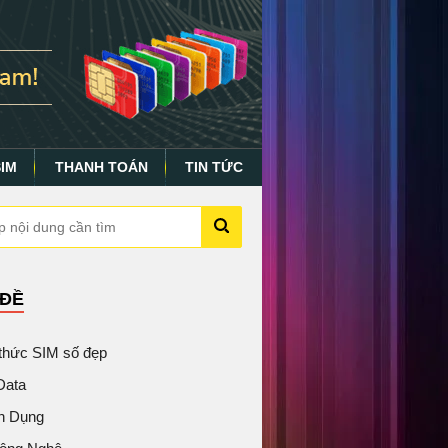
SIM
THANH TOÁN
TIN TỨC
 ĐỀ
 thức SIM số đẹp
Data
n Dụng