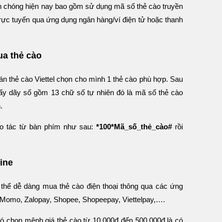
 chóng hiện nay bao gồm sử dụng mã số thẻ cào truyền
trực tuyến qua ứng dụng ngân hàng/ví điện tử hoặc thanh
ua thẻ cào
án thẻ cào Viettel chọn cho mình 1 thẻ cào phù hợp. Sau
hấy dãy số gồm 13 chữ số tự nhiên đó là mã số thẻ cào
.
hao tác từ bàn phím như sau:
*100*Mã_số_thẻ_cào#
rồi
line
 thể dễ dàng mua thẻ cào điện thoại thông qua các ứng
: Momo, Zalopay, Shopee, Shopeepay, Viettelpay,….
đó chọn mệnh giá thẻ cào từ 10.000đ đến 500.000đ là có