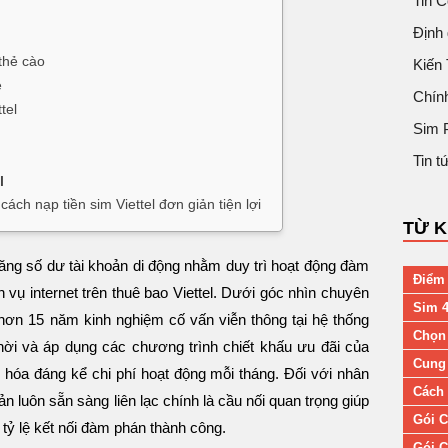
Tin 
Định 
 thẻ cào
Kiến
e
Chín
tel
Sim 
Tin 
l
ách nạp tiền sim Viettel đơn giản tiện lợi
TỪ 
 tăng số dư tài khoản di động nhằm duy trì hoạt động đàm
Điểm 
ch vụ internet trên thuê bao Viettel. Dưới góc nhìn chuyên
Sim 4
hơn 15 năm kinh nghiệm cố vấn viễn thông tại hệ thống
Chọn
 thời và áp dụng các chương trình chiết khấu ưu đãi của
Cung 
 hóa đáng kể chi phí hoạt động mỗi tháng. Đối với nhân
Cách 
ản luôn sẵn sàng liên lạc chính là cầu nối quan trọng giúp
Gói C
tỷ lệ kết nối đàm phán thành công.
Gói C