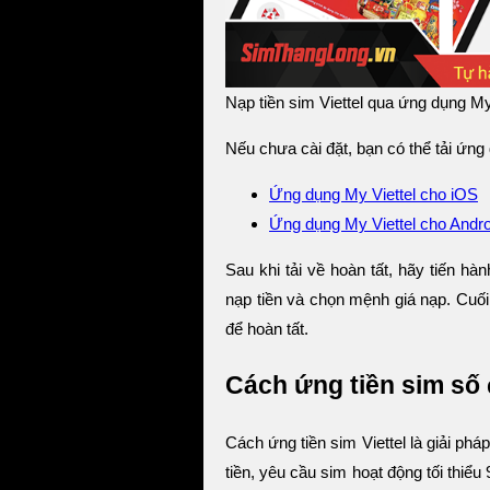
Nạp tiền sim Viettel qua ứng dụng My
Nếu chưa cài đặt, bạn có thể tải ứng 
Ứng dụng My Viettel cho iOS
Ứng dụng My Viettel cho Andro
Sau khi tải về hoàn tất, hãy tiến hà
nạp tiền và chọn mệnh giá nạp. Cuối
để hoàn tất.
Cách ứng tiền sim số 
Cách ứng tiền sim Viettel là giải pháp
tiền, yêu cầu sim hoạt động tối thiểu