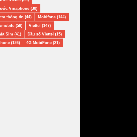
ước Vinaphone (30)
tra thông tin (44)
Mobifone (144)
amobile (58)
Viettel (147)
ĩa Sim (41)
Đầu số Viettel (15)
hone (126)
4G MobiFone (21)