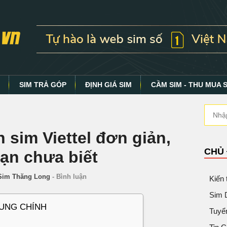
Y
SIM TRẢ GÓP
ĐỊNH GIÁ SIM
CẦM SIM - THU MUA 
n sim Viettel đơn giản,
CHỦ
bạn chưa biết
Sim Thăng Long
-
Bình luận
Kiến
Sim 
DUNG CHÍNH
Tuyể