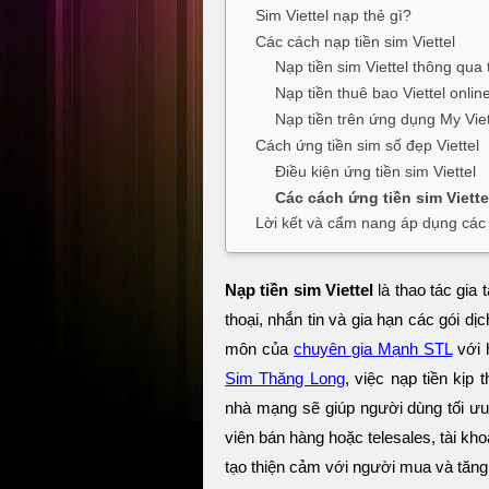
Sim Viettel nạp thẻ gì?
Các cách nạp tiền sim Viettel
Nạp tiền sim Viettel thông qua
Nạp tiền thuê bao Viettel onlin
Nạp tiền trên ứng dụng My Viet
Cách ứng tiền sim số đẹp Viettel
Điều kiện ứng tiền sim Viettel
Các cách ứng tiền sim Viette
Lời kết và cẩm nang áp dụng các c
Nạp tiền sim Viettel
là thao tác gia
thoại, nhắn tin và gia hạn các gói dị
môn của
chuyên gia Mạnh STL
với 
Sim Thăng Long
, việc nạp tiền kịp
nhà mạng sẽ giúp người dùng tối ưu
viên bán hàng hoặc telesales, tài kho
tạo thiện cảm với người mua và tăng 