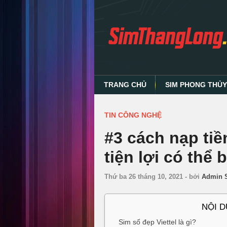
TRANG CHỦ
SIM PHONG THỦ
TIN CÔNG NGHỆ
#3 cách nạp tiề
tiện lợi có thể 
Thứ ba 26 tháng 10, 2021
-
bởi
Admin 
NỘI 
Sim số đẹp Viettel là gì?