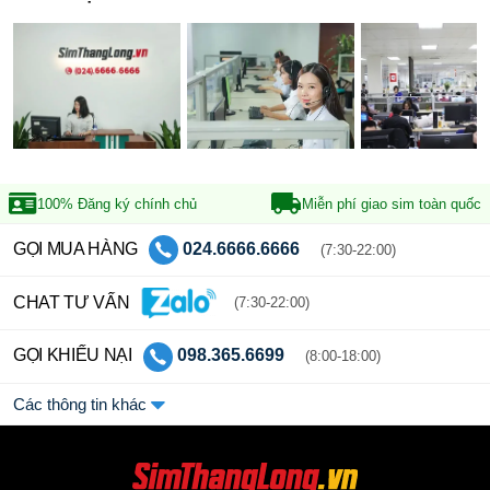
100% Đăng ký
chính chủ
Miễn phí giao sim
toàn quốc
GỌI MUA HÀNG
024.6666.6666
(7:30-22:00)
CHAT TƯ VẤN
(7:30-22:00)
GỌI KHIẾU NẠI
098.365.6699
(8:00-18:00)
Các thông tin khác