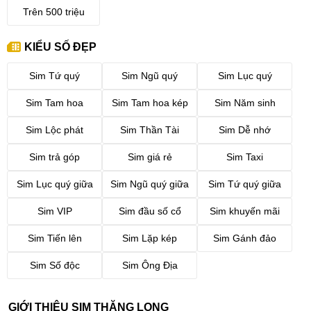
Trên 500 triệu
KIỂU SỐ ĐẸP
Sim Tứ quý
Sim Ngũ quý
Sim Lục quý
Sim Tam hoa
Sim Tam hoa kép
Sim Năm sinh
Sim Lộc phát
Sim Thần Tài
Sim Dễ nhớ
Sim trả góp
Sim giá rẻ
Sim Taxi
Sim Lục quý giữa
Sim Ngũ quý giữa
Sim Tứ quý giữa
Sim VIP
Sim đầu số cổ
Sim khuyến mãi
Sim Tiến lên
Sim Lặp kép
Sim Gánh đảo
Sim Số độc
Sim Ông Địa
GIỚI THIỆU SIM THĂNG LONG