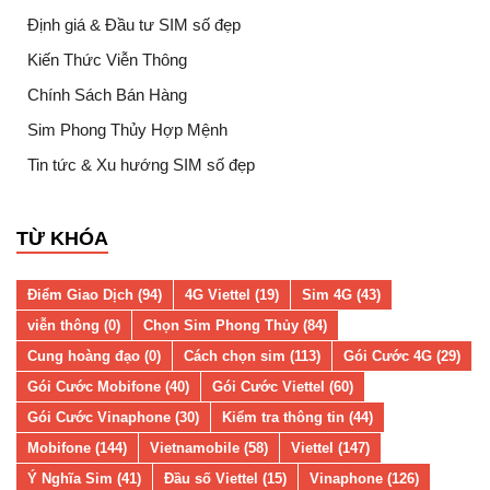
Định giá & Đầu tư SIM số đẹp
Kiến Thức Viễn Thông
Chính Sách Bán Hàng
Sim Phong Thủy Hợp Mệnh
Tin tức & Xu hướng SIM số đẹp
TỪ KHÓA
Điểm Giao Dịch (94)
4G Viettel (19)
Sim 4G (43)
viễn thông (0)
Chọn Sim Phong Thủy (84)
Cung hoàng đạo (0)
Cách chọn sim (113)
Gói Cước 4G (29)
Gói Cước Mobifone (40)
Gói Cước Viettel (60)
Gói Cước Vinaphone (30)
Kiểm tra thông tin (44)
Mobifone (144)
Vietnamobile (58)
Viettel (147)
Ý Nghĩa Sim (41)
Đầu số Viettel (15)
Vinaphone (126)