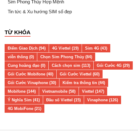
Sim Phong Thủy Hợp Mệnh
Tin tức & Xu hướng SIM số đẹp
TỪ KHÓA
Điểm Giao Dịch (94)
4G Viettel (19)
Sim 4G (43)
viễn thông (0)
Chọn Sim Phong Thủy (84)
Cung hoàng đạo (0)
Cách chọn sim (113)
Gói Cước 4G (29)
Gói Cước Mobifone (40)
Gói Cước Viettel (60)
Gói Cước Vinaphone (30)
Kiểm tra thông tin (44)
Mobifone (144)
Vietnamobile (58)
Viettel (147)
Ý Nghĩa Sim (41)
Đầu số Viettel (15)
Vinaphone (126)
4G MobiFone (21)