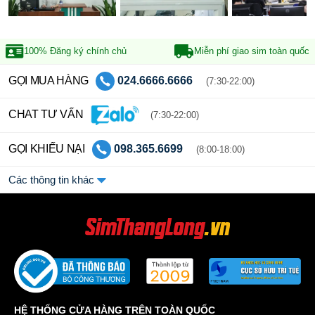
100% Đăng ký
chính chủ
Miễn phí giao sim
toàn quốc
GỌI MUA HÀNG
024.6666.6666
(7:30-22:00)
CHAT TƯ VẤN
(7:30-22:00)
GỌI KHIẾU NẠI
098.365.6699
(8:00-18:00)
Các thông tin khác
HỆ THỐNG CỬA HÀNG TRÊN TOÀN QUỐC