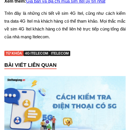
Xem thêm:
Giá bán và địa chỉ mua sim Itel uy tín nhất
Trên đây là những chi tiết về sim 4G Itel, cũng như cách kiểm
tra data 4G Itel mà khách hàng có thể tham khảo. Mọi thắc mắc
về sim 4G Itel khách hàng có thể liên hệ trực tiếp cùng tổng đài
của nhà mạng Itelecom.
TỪ KHÓA
4G ITELECOM
ITELECOM
BÀI VIẾT LIÊN QUAN