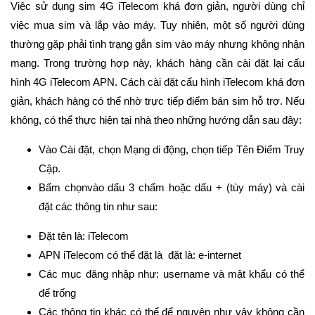
Việc sử dụng sim 4G iTelecom khá đơn giản, người dùng chỉ
việc mua sim và lắp vào máy. Tuy nhiên, một số người dùng
thường gặp phải tình trạng gắn sim vào máy nhưng không nhận
mạng. Trong trường hợp này, khách hàng cần cài đặt lại cấu
hình 4G iTelecom APN. Cách cài đặt cấu hình iTelecom khá đơn
giản, khách hàng có thể nhờ trực tiếp điểm bán sim hỗ trợ. Nếu
không, có thể thực hiện tại nhà theo những hướng dẫn sau đây:
Vào Cài đặt, chọn Mạng di động, chọn tiếp Tên Điểm Truy
Cập.
Bấm chọnvào dấu 3 chấm hoặc dấu + (tùy máy) và cài
đặt các thông tin như sau:
Đặt tên là: iTelecom
APN iTelecom có thể đặt là đặt là: e-internet
Các mục đăng nhập như: username và mật khẩu có thể
để trống
Các thông tin khác có thể để nguyên như vậy không cần