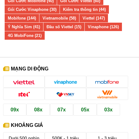
Gói Cước Mobifone (40)
Gói Cước Viettel (60)
Gói Cước Vinaphone (30)
Kiểm tra thông tin (44)
Mobifone (144)
Vietnamobile (58)
Viettel (147)
Ý Nghĩa Sim (41)
Đầu số Viettel (15)
Vinaphone (126)
4G MobiFone (21)
MẠNG DI ĐỘNG
09x
08x
07x
05x
03x
KHOẢNG GIÁ
Dưới 500 nghìn
500K - 1 triệu
1 - 3 triệu