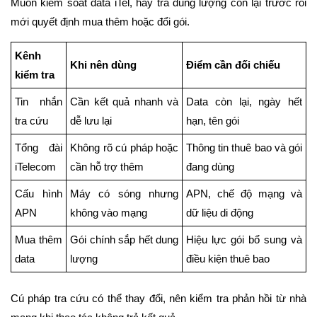
Muốn kiểm soát data iTel, hãy tra dung lượng còn lại trước rồi
mới quyết định mua thêm hoặc đổi gói.
Kênh
Khi nên dùng
Điểm cần đối chiếu
kiểm tra
Tin nhắn
Cần kết quả nhanh và
Data còn lại, ngày hết
tra cứu
dễ lưu lại
hạn, tên gói
Tổng đài
Không rõ cú pháp hoặc
Thông tin thuê bao và gói
iTelecom
cần hỗ trợ thêm
đang dùng
Cấu hình
Máy có sóng nhưng
APN, chế độ mạng và
APN
không vào mạng
dữ liệu di động
Mua thêm
Gói chính sắp hết dung
Hiệu lực gói bổ sung và
data
lượng
điều kiện thuê bao
Cú pháp tra cứu có thể thay đổi, nên kiểm tra phản hồi từ nhà