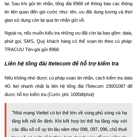
lại. Sau khi gửi tin nhắn, tổng đài 8968 sẽ thông báo các thông
tin liên quan đến gói cước như: tên, ưu đãi dung lượng và thời
gian sử dụng còn lại qua tin nhắn gửi về.
Ngoài ra, nếu muốn kiểu tra những ưu đãi còn lại bao gồm: data,
phút gọi, SMS, Quý khách hàng có thể soạn tin theo cú pháp:
TRACUU Tên-gói gửi 8968
Liên hệ tổng đài Itelecom để hỗ trợ kiểm tra
Nếu không nhớ được cú pháp soạn tin nhắn, cách kiểm tra data
4G Itel nhanh nhất là liên hệ tổng đài ITelecom 19001087 để
được hỗ trợ kiểm tra (Cước phí: 1000đ/phút)
"Nhà mạng Viettel có lợi thế lớn về vùng phủ sóng và hạ
tầng kết nối ổn định. Khi kết hợp lợi thế hạ tầng này với
các đầu số cổ uy tín lâu năm như 098, 097, 096, chủ thuê