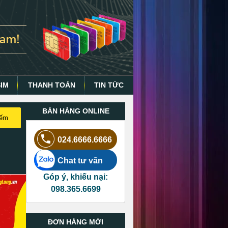
SIM
THANH TOÁN
TIN TỨC
BÁN HÀNG ONLINE
iếm
024.6666.6666
Chat tư vấn
Góp ý, khiếu nại:
098.365.6699
ĐƠN HÀNG MỚI