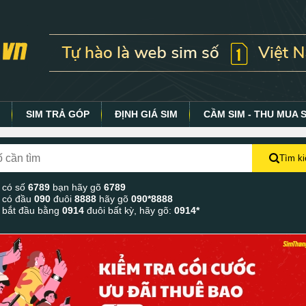
Y
SIM TRẢ GÓP
ĐỊNH GIÁ SIM
CẦM SIM - THU MUA 
Tìm k
 có số
6789
bạn hãy gõ
6789
 có đầu
090
đuôi
8888
hãy gõ
090*8888
 bắt đầu bằng
0914
đuôi bất kỳ, hãy gõ:
0914*