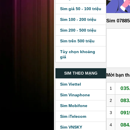
Sim giá 50 - 100 triệu
Sim 100 - 200 triệu
Sim 07885
Sim 200 - 500 triệu
Sim trên 500 triệu
Tùy chọn khoảng
giá
SIM THEO MẠNG
Mời bạn t
Sim Viettel
035
1
Sim Vinaphone
083
2
Sim Mobifone
091
3
Sim iTelecom
084
4
Sim VNSKY