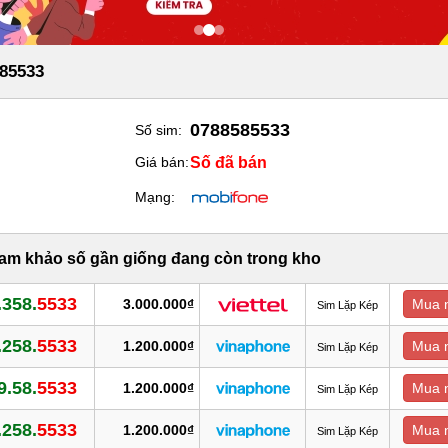
85533
0788585533
Số sim:
Số đã bán
Giá bán:
Mạng:
ham khảo số gần giống đang còn trong kho
.358.
5533
3.000.000₫
Mua 
Sim Lặp Kép
.258.
5533
1.200.000₫
Mua 
Sim Lặp Kép
9.58.
5533
1.200.000₫
Mua 
Sim Lặp Kép
.258.
5533
1.200.000₫
Mua 
Sim Lặp Kép