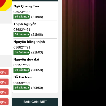
Ngô Quang Tạo
03923***52
(21h08)
Đã đặt mua
Thịnh Nguyễn
03682***91
(21h06)
Đã đặt mua
Nguyễn hồng thịnh
03682***91
(21h03)
Đã đặt mua
Nguyễn duy đạt
09151***22
(20h58)
Đã đặt mua
ngay
Đỗ Hải Nam
ngay
09659***06
(20h50)
Đã đặt mua
ngay
BẠN CẦN BIẾT
ngay