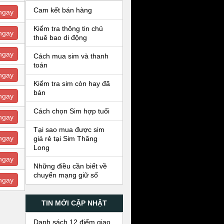
Cam kết bán hàng
ngay
Kiểm tra thông tin chủ
ngay
thuê bao di động
ngay
Cách mua sim và thanh
toán
ngay
Kiểm tra sim còn hay đã
bán
ngay
Cách chọn Sim hợp tuổi
ngay
Tại sao mua được sim
ngay
giá rẻ tại Sim Thăng
Long
ngay
Những điều cần biết về
chuyển mạng giữ số
ngay
TIN MỚI CẬP NHẬT
Danh sách 12 điểm giao