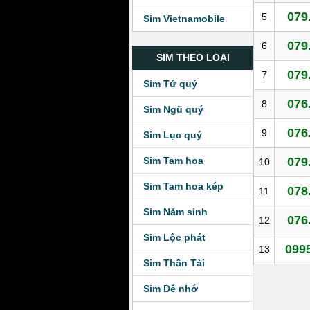
079
5
Sim Vietnamobile
079
6
SIM THEO LOẠI
079
7
Sim Tứ quý
076
8
Sim Ngũ quý
076
9
Sim Lục quý
Sim Tam hoa
079
10
Sim Tam hoa kép
078
11
Sim Năm sinh
076
12
Sim Lộc phát
0995
13
Sim Thần Tài
Sim Dễ nhớ