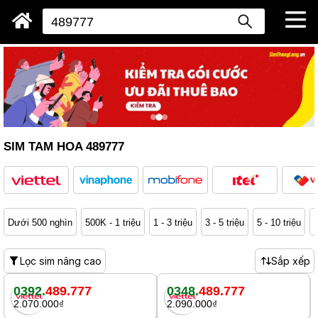
SIM TAM HOA 489777
Dưới 500 nghìn
500K - 1 triệu
1 - 3 triệu
3 - 5 triệu
5 - 10 triệu
1
Lọc sim nâng cao
Sắp xếp
0392.
489.777
0348.
489.777
2.070.000₫
2.090.000₫