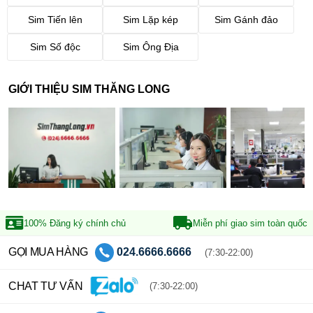
Sim Tiến lên
Sim Lặp kép
Sim Gánh đảo
Sim Số độc
Sim Ông Địa
GIỚI THIỆU SIM THĂNG LONG
100% Đăng ký
chính chủ
Miễn phí giao sim
toàn quốc
GỌI MUA HÀNG
024.6666.6666
(7:30-22:00)
CHAT TƯ VẤN
(7:30-22:00)