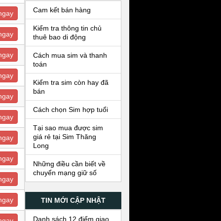
Cam kết bán hàng
ngay
Kiểm tra thông tin chủ
ngay
thuê bao di động
ngay
Cách mua sim và thanh
toán
ngay
Kiểm tra sim còn hay đã
bán
ngay
Cách chọn Sim hợp tuổi
ngay
Tại sao mua được sim
giá rẻ tại Sim Thăng
ngay
Long
ngay
Những điều cần biết về
chuyển mạng giữ số
ngay
ngay
TIN MỚI CẬP NHẬT
Danh sách 12 điểm giao
ngay