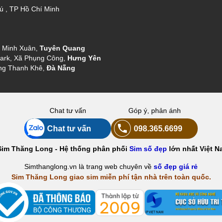
ú , TP Hồ Chí Minh
g Minh Xuân,
Tuyên Quang
ark, Xã Phụng Công,
Hưng Yên
ng Thanh Khê,
Đà Nẵng
Chat tư vấn
Góp ý, phản ánh
Chat tư vấn
098.365.6699
Sim Thăng Long - Hệ thống phân phối
Sim số đẹp
lớn nhất Việt N
Simthanglong.vn là trang web chuyên về
số đẹp giá rẻ
Sim Thăng Long giao sim miễn phí tận nhà trên toàn quốc.