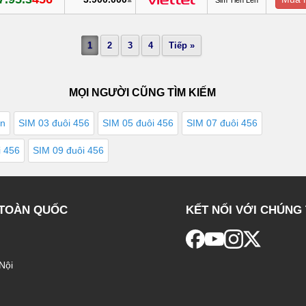
1
2
3
4
Tiếp »
MỌI NGƯỜI CŨNG TÌM KIẾM
ên
SIM 03 đuôi 456
SIM 05 đuôi 456
SIM 07 đuôi 456
i 456
SIM 09 đuôi 456
 TOÀN QUỐC
KẾT NỐI VỚI CHÚNG 
Nội