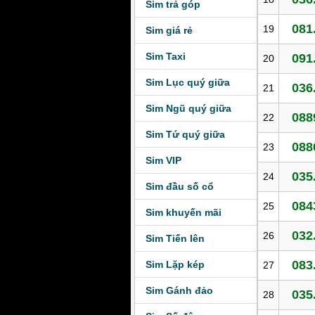
Sim trả góp
081
19
Sim giá rẻ
Sim Taxi
091
20
Sim Lục quý giữa
036
21
Sim Ngũ quý giữa
088
22
Sim Tứ quý giữa
088
23
Sim VIP
035
24
Sim đầu số cổ
084
25
Sim khuyến mãi
032
26
Sim Tiến lên
083
Sim Lặp kép
27
Sim Gánh đảo
035
28