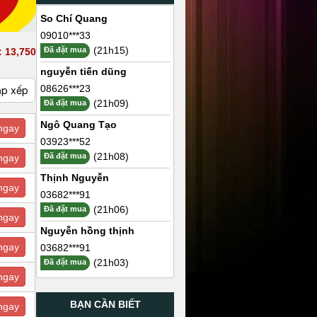
So Chí Quang
09010***33
(21h15)
Đã đặt mua
 13,750
nguyễn tiến dũng
08626***23
ắp xếp
(21h09)
Đã đặt mua
Ngô Quang Tạo
ngay
03923***52
(21h08)
Đã đặt mua
ngay
Thịnh Nguyễn
ngay
03682***91
(21h06)
Đã đặt mua
ngay
Nguyễn hồng thịnh
ngay
03682***91
(21h03)
Đã đặt mua
ngay
BẠN CẦN BIẾT
ngay