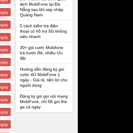
dịch MobiFone tại Đà
Nẵng sau khi sáp nhập
ngay
Quảng Nam
ngay
5 cách kiểm tra điện
thoại có hỗ trợ 5G không
siêu nhanh
ngay
30+ gói cước Mobifone
ngay
trả trước Rẻ, nhiều Ưu
đãi
ngay
Hướng dẫn đăng ký gói
ngay
cước 4G MobiFone 1
ngày - Giá rẻ, tiện lợi cho
người dùng
ngay
Đăng ký gói gọi nội mạng
ngay
MobiFone, chỉ 5K gọi thả
ga cả ngày
ngay
ngay