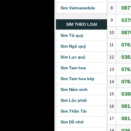
087
8
Sim Vietnamobile
037
9
SIM THEO LOẠI
087
10
Sim Tứ quý
076
11
Sim Ngũ quý
038
12
Sim Lục quý
Sim Tam hoa
076
13
Sim Tam hoa kép
078
14
Sim Năm sinh
038
15
Sim Lộc phát
081
16
Sim Thần Tài
081
17
Sim Dễ nhớ
036
18