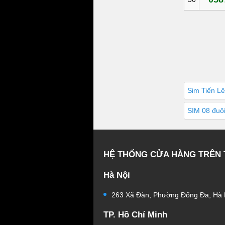
Sim Tiến L
SIM 08 đuô
HỆ THỐNG CỬA HÀNG TRÊN
Hà Nội
263 Xã Đàn, Phường Đống Đa, Hà 
TP. Hồ Chí Minh