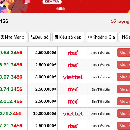
 456
Số lượng:
Nhà Mạng
Đầu số
Kiểu số đẹp
Khoảng Giá
S
9.64.3
456
2.500.000₫
Mua 
Sim Tiến Lên
6.31.3
456
2.500.000₫
Mua 
Sim Tiến Lên
3.07.3
456
3.900.000₫
Mua 
Sim Tiến Lên
8.74.3
456
2.500.000₫
Mua 
Sim Tiến Lên
8.012.
456
2.500.000₫
Mua 
Sim Tiến Lên
376.3
456
15.000.000₫
Mua 
Sim Tiến Lên
7.21.3
456
2.500.000₫
Mua 
Sim Tiến Lên