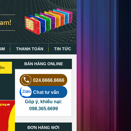
SIM
THANH TOÁN
TIN TỨC
BÁN HÀNG ONLINE
iếm
024.6666.6666
Chat tư vấn
Góp ý, khiếu nại:
098.365.6699
ĐƠN HÀNG MỚI