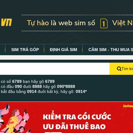
Y
SIM TRẢ GÓP
ĐỊNH GIÁ SIM
CẦM SIM - THU MUA 
Tìm k
 có số
6789
bạn hãy gõ
6789
 có đầu
090
đuôi
8888
hãy gõ
090*8888
 bắt đầu bằng
0914
đuôi bất kỳ, hãy gõ:
0914*