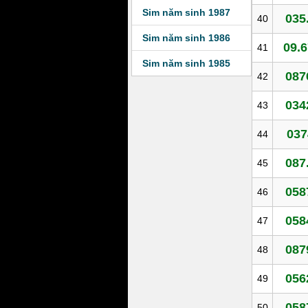
Sim năm sinh 1987
035
40
Sim năm sinh 1986
09.6
41
Sim năm sinh 1985
087
42
034
43
037
44
087
45
058
46
058
47
087
48
056
49
058
50