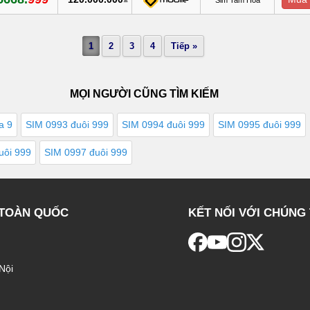
1
2
3
4
Tiếp »
MỌI NGƯỜI CŨNG TÌM KIẾM
a 9
SIM 0993 đuôi 999
SIM 0994 đuôi 999
SIM 0995 đuôi 999
uôi 999
SIM 0997 đuôi 999
 TOÀN QUỐC
KẾT NỐI VỚI CHÚNG 
Nội