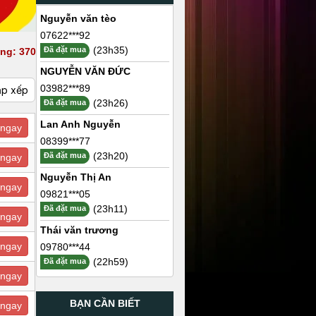
Nguyễn văn tèo
07622***92
(23h35)
Đã đặt mua
ng: 370
NGUYỄN VĂN ĐỨC
03982***89
ắp xếp
(23h26)
Đã đặt mua
Lan Anh Nguyễn
ngay
08399***77
(23h20)
Đã đặt mua
ngay
Nguyễn Thị An
ngay
09821***05
(23h11)
Đã đặt mua
ngay
Thái văn trương
ngay
09780***44
(22h59)
Đã đặt mua
ngay
BẠN CẦN BIẾT
ngay