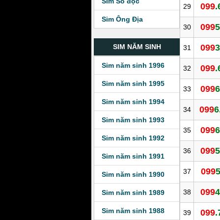
Sim Số độc
099
.
29
Sim Ông Địa
099
5
30
099
3
SIM NĂM SINH
31
Sim năm sinh 1996
099
.
32
Sim năm sinh 1995
099
6
33
Sim năm sinh 1994
099
6
34
Sim năm sinh 1993
099
6
35
Sim năm sinh 1992
099
5
36
Sim năm sinh 1991
099
5
37
Sim năm sinh 1990
099
4
38
Sim năm sinh 1989
Sim năm sinh 1988
099
.
39