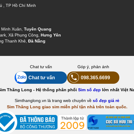
ú , TP Hồ Chí Minh
g Minh Xuân,
Tuyên Quang
ark, Xã Phụng Công,
Hưng Yên
ng Thanh Khê,
Đà Nẵng
Chat tư vấn
Góp ý, phản ánh
Chat tư vấn
098.365.6699
Sim Thăng Long - Hệ thống phân phối
Sim số đẹp
lớn nhất Việt N
Simthanglong.vn là trang web chuyên về
số đẹp giá rẻ
Sim Thăng Long giao sim miễn phí tận nhà trên toàn quốc.