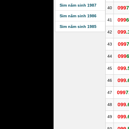
Sim năm sinh 1987
099
7
40
Sim năm sinh 1986
099
6
41
Sim năm sinh 1985
099
.
42
099
7
43
099
6
44
099
.
45
099
.
46
099
7
47
099
.
48
099
.
49
099
.
50