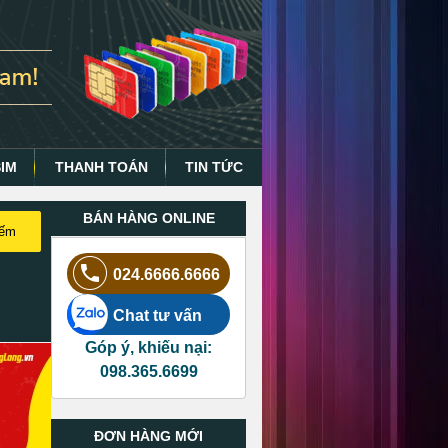
SIM
THANH TOÁN
TIN TỨC
BÁN HÀNG ONLINE
iếm
024.6666.6666
Chat tư vấn
Góp ý, khiếu nại:
098.365.6699
ĐƠN HÀNG MỚI