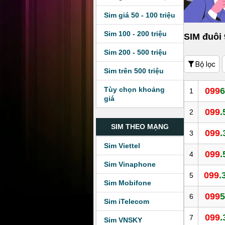
Sim giá 50 - 100 triệu
Sim 100 - 200 triệu
SIM đuôi 
Sim 200 - 500 triệu
Bộ lọc
Sim trên 500 triệu
Tùy chọn khoảng
099
6
1
giá
099
.
2
SIM THEO MẠNG
099
.
3
Sim Viettel
099
.
4
Sim Vinaphone
099
.
5
Sim Mobifone
099
5
6
Sim iTelecom
099
.
7
Sim VNSKY