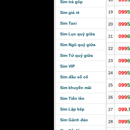
Sim trả góp
099
5
19
Sim giá rẻ
Sim Taxi
099
5
20
Sim Lục quý giữa
099
6
21
Sim Ngũ quý giữa
099
5
22
Sim Tứ quý giữa
099
6
23
Sim VIP
099
5
24
Sim đầu số cổ
099
5
25
Sim khuyến mãi
099
5
26
Sim Tiến lên
099
.
Sim Lặp kép
27
Sim Gánh đảo
099
5
28