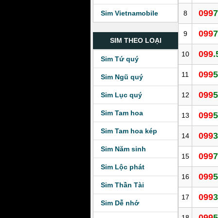
099
7
8
Sim Vietnamobile
099
7
9
SIM THEO LOẠI
099
.
10
Sim Tứ quý
099
5
11
Sim Ngũ quý
099
5
12
Sim Lục quý
Sim Tam hoa
099
5
13
Sim Tam hoa kép
099
3
14
Sim Năm sinh
099
7
15
Sim Lộc phát
099
5
16
Sim Thần Tài
099
3
17
Sim Dễ nhớ
099
5
18