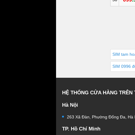
SIM tam ho
SIM 0996 đ
HỆ THỐNG CỬA HÀNG TRÊN
Hà Nội
263 Xã Đàn, Phường Đống Đa, Hà 
TP. Hồ Chí Minh