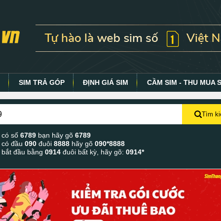
Y
SIM TRẢ GÓP
ĐỊNH GIÁ SIM
CẦM SIM - THU MUA 
Tìm k
 có số
6789
bạn hãy gõ
6789
 có đầu
090
đuôi
8888
hãy gõ
090*8888
 bắt đầu bằng
0914
đuôi bất kỳ, hãy gõ:
0914*