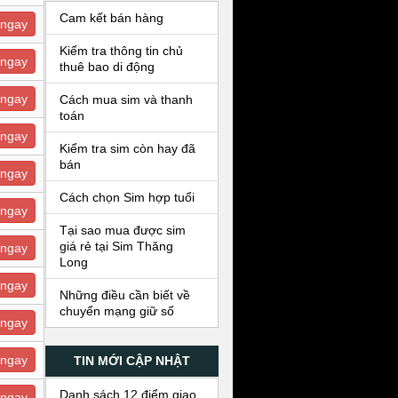
Cam kết bán hàng
ngay
Kiểm tra thông tin chủ
ngay
thuê bao di động
ngay
Cách mua sim và thanh
toán
ngay
Kiểm tra sim còn hay đã
bán
ngay
Cách chọn Sim hợp tuổi
ngay
Tại sao mua được sim
giá rẻ tại Sim Thăng
ngay
Long
ngay
Những điều cần biết về
chuyển mạng giữ số
ngay
ngay
TIN MỚI CẬP NHẬT
Danh sách 12 điểm giao
ngay