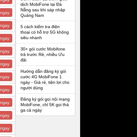
dịch MobiFone tại Đà
Nẵng sau khi sáp nhập
ngay
Quảng Nam
ngay
5 cách kiểm tra điện
thoại có hỗ trợ 5G không
siêu nhanh
ngay
30+ gói cước Mobifone
ngay
trả trước Rẻ, nhiều Ưu
đãi
ngay
Hướng dẫn đăng ký gói
ngay
cước 4G MobiFone 1
ngày - Giá rẻ, tiện lợi cho
người dùng
ngay
Đăng ký gói gọi nội mạng
ngay
MobiFone, chỉ 5K gọi thả
ga cả ngày
ngay
ngay