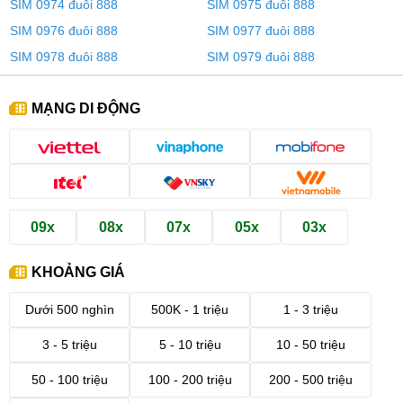
SIM 0974 đuôi 888
SIM 0975 đuôi 888
SIM 0976 đuôi 888
SIM 0977 đuôi 888
SIM 0978 đuôi 888
SIM 0979 đuôi 888
MẠNG DI ĐỘNG
09x
08x
07x
05x
03x
KHOẢNG GIÁ
Dưới 500 nghìn
500K - 1 triệu
1 - 3 triệu
3 - 5 triệu
5 - 10 triệu
10 - 50 triệu
50 - 100 triệu
100 - 200 triệu
200 - 500 triệu