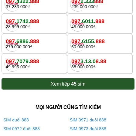
097
.4322.
888
097
2.333
888
37.233.000₫
239.000.000₫
097
.1742.
888
097
.6011.
888
28.999.000₫
45.000.000₫
097
.6886.
888
097
.6155.
888
279.000.000₫
60.000.000₫
097
.7079.
888
097
3.13.0
8.88
49.995.000₫
38.000.000₫
Xem tiếp
45
sim
MỌI NGƯỜI CŨNG TÌM KIẾM
SIM đuôi 888
SIM 0971 đuôi 888
SIM 0972 đuôi 888
SIM 0973 đuôi 888