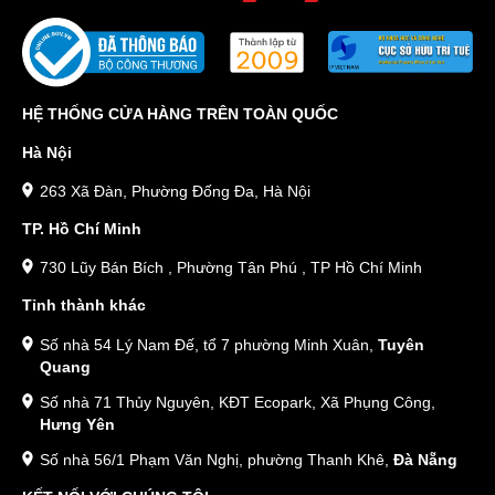
HỆ THỐNG CỬA HÀNG TRÊN TOÀN QUỐC
Hà Nội
263 Xã Đàn, Phường Đống Đa, Hà Nội
TP. Hồ Chí Minh
730 Lũy Bán Bích , Phường Tân Phú , TP Hồ Chí Minh
Tỉnh thành khác
Số nhà 54 Lý Nam Đế, tổ 7 phường Minh Xuân,
Tuyên
Quang
Số nhà 71 Thủy Nguyên, KĐT Ecopark, Xã Phụng Công,
Hưng Yên
Số nhà 56/1 Phạm Văn Nghị, phường Thanh Khê,
Đà Nẵng