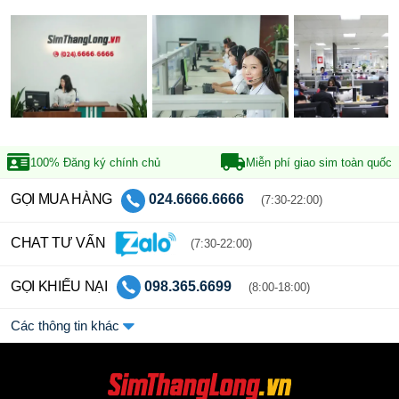
100% Đăng ký
chính chủ
Miễn phí giao sim
toàn quốc
GỌI MUA HÀNG
024.6666.6666
(7:30-22:00)
CHAT TƯ VẤN
(7:30-22:00)
GỌI KHIẾU NẠI
098.365.6699
(8:00-18:00)
Các thông tin khác