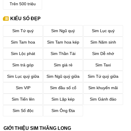
Trên 500 triệu
KIỂU SỐ ĐẸP
Sim Tứ quý
Sim Ngũ quý
Sim Lục quý
Sim Tam hoa
Sim Tam hoa kép
Sim Năm sinh
Sim Lộc phát
Sim Thần Tài
Sim Dễ nhớ
Sim trả góp
Sim giá rẻ
Sim Taxi
Sim Lục quý giữa
Sim Ngũ quý giữa
Sim Tứ quý giữa
Sim VIP
Sim đầu số cổ
Sim khuyến mãi
Sim Tiến lên
Sim Lặp kép
Sim Gánh đảo
Sim Số độc
Sim Ông Địa
GIỚI THIỆU SIM THĂNG LONG