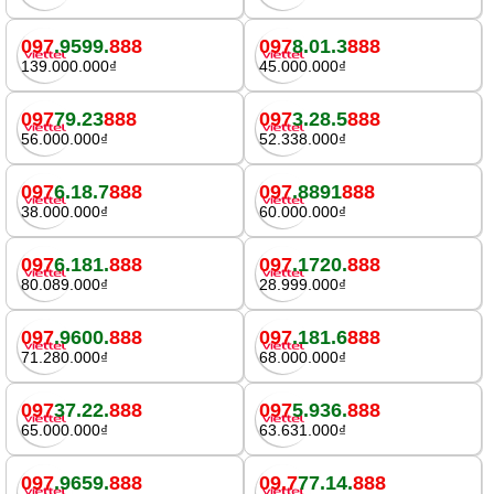
097
.9599.
888
097
8.01.3
888
139.000.000₫
45.000.000₫
097
79.23
888
097
3.28.5
888
56.000.000₫
52.338.000₫
097
6.18.7
888
097
.8891
888
38.000.000₫
60.000.000₫
097
6.181.
888
097
.1720.
888
80.089.000₫
28.999.000₫
097
.9600.
888
097
.181.6
888
71.280.000₫
68.000.000₫
097
37.22.
888
097
5.936.
888
65.000.000₫
63.631.000₫
097
.9659.
888
09.7
77.14.
888