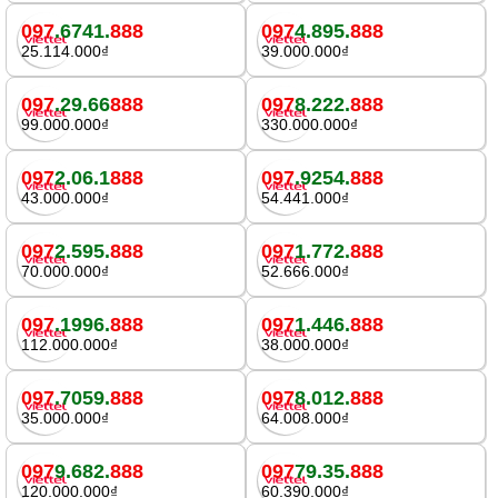
097
.6741.
888
097
4.895.
888
25.114.000₫
39.000.000₫
097
.29.66
888
097
8.222.
888
99.000.000₫
330.000.000₫
097
2.06.1
888
097
.9254.
888
43.000.000₫
54.441.000₫
097
2.595.
888
097
1.772.
888
70.000.000₫
52.666.000₫
097
.1996.
888
097
1.446.
888
112.000.000₫
38.000.000₫
097
.7059.
888
097
8.012.
888
35.000.000₫
64.008.000₫
097
9.682.
888
097
79.35.
888
120.000.000₫
60.390.000₫