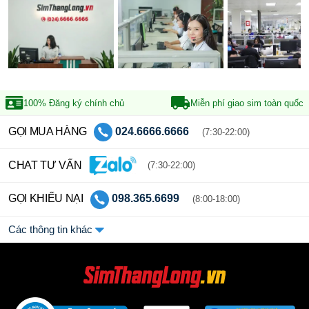
100% Đăng ký
chính chủ
Miễn phí giao sim
toàn quốc
GỌI MUA HÀNG
024.6666.6666
(7:30-22:00)
CHAT TƯ VẤN
(7:30-22:00)
GỌI KHIẾU NẠI
098.365.6699
(8:00-18:00)
Các thông tin khác