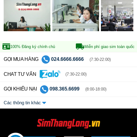
100% Đăng ký
chính chủ
Miễn phí giao sim
toàn quốc
GỌI MUA HÀNG
024.6666.6666
(7:30-22:00)
CHAT TƯ VẤN
(7:30-22:00)
GỌI KHIẾU NẠI
098.365.6699
(8:00-18:00)
Các thông tin khác