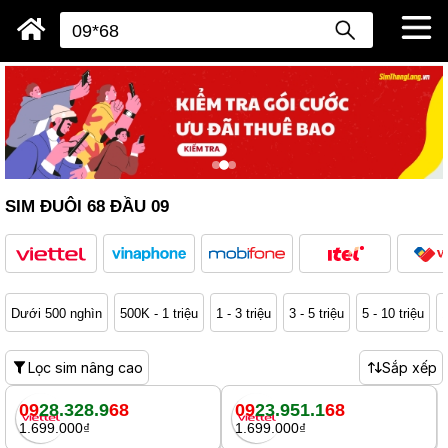
SIM ĐUÔI 68 ĐẦU 09
Dưới 500 nghìn
500K - 1 triệu
1 - 3 triệu
3 - 5 triệu
5 - 10 triệu
1
Lọc sim nâng cao
Sắp xếp
09
28.328.9
68
09
23.951.1
68
1.699.000₫
1.699.000₫