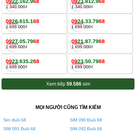
09
22.162.9
68
09
23.812.9
68
1.340.000₫
1.340.000₫
09
26.615.1
68
09
24.33.79
68
1.699.000₫
1.699.000₫
09
27.05.79
68
09
21.87.79
68
1.699.000₫
1.699.000₫
09
23.635.2
68
09
23.50.79
68
1.699.000₫
1.699.000₫
Xem tiếp
59.586
sim
MỌI NGƯỜI CŨNG TÌM KIẾM
Sim đuôi 68
SIM 090 Đuôi 68
SIM 091 Đuôi 68
SIM 092 Đuôi 68