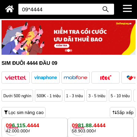
SIM ĐUÔI 4444 ĐẦU 09
Dưới 500 nghìn
500K - 1 triệu
1 - 3 triệu
3 - 5 triệu
5 - 10 triệu
1
Lọc sim nâng cao
Sắp xếp
09
6.115.
4444
09
81.88.
4444
42.000.000₫
58.903.000₫