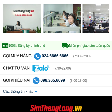
100% Đăng ký
chính chủ
Miễn phí giao sim
toàn quốc
GỌI MUA HÀNG
024.6666.6666
(7:30-22:00)
CHAT TƯ VẤN
(7:30-22:00)
GỌI KHIẾU NẠI
098.365.6699
(8:00-18:00)
Các thông tin khác