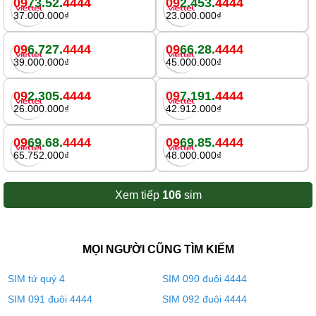
09
73.52.
4444
09
2.453.
4444
37.000.000₫
23.000.000₫
09
6.727.
4444
09
66.28.
4444
39.000.000₫
45.000.000₫
09
2.305.
4444
09
7.191.
4444
26.000.000₫
42.912.000₫
09
69.68.
4444
09
69.85.
4444
65.752.000₫
48.000.000₫
Xem tiếp
106
sim
MỌI NGƯỜI CŨNG TÌM KIẾM
SIM tứ quý 4
SIM 090 đuôi 4444
SIM 091 đuôi 4444
SIM 092 đuôi 4444